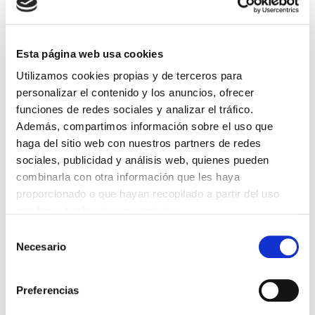
Lin e acepto a
Política de privacidade
*
Esta página web usa cookies
Utilizamos cookies propias y de terceros para
personalizar el contenido y los anuncios, ofrecer
DESTACADAS
funciones de redes sociales y analizar el tráfico.
SANIDAD CREA UN DIPLOMA OFICIAL PARA RECONOCER LA
LABOR DE LOS TUTORES DE RESIDENTES
Además, compartimos información sobre el uso que
06/08/2026
haga del sitio web con nuestros partners de redes
sociales, publicidad y análisis web, quienes pueden
LA ALIANZA MÉDICA POR LA SALUD PLANETARIA SE ADHIERE
AL PACTO DE ESTADO FRENTE A LA EMERGENCIA CLIMÁTICA
combinarla con otra información que les haya
03/08/2026
proporcionado o que hayan recopilado a partir del uso
que haya hecho de sus servicios.
PREMIOS DE LA REAL ACADEMIA DE MEDICINA DE GALICIA
2026
Selección
31/07/2026
Necesario
de
CARTA DEL PRESIDENTE DE MUTUAL MÉDICA SOBRE LA
consentimiento
REFORMA DE LAS MUTUALIDADES ALTERNATIVAS Y LA
PASARELA AL RETA
Preferencias
28/07/2026
EL COLEGIO MÉDICO DE OURENSE CONVOCA EL I CERTAMEN