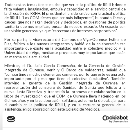
Todos estos temas tienen mucho que ver en la politica de RRHH; donde
falta valentia, imaginacion, empuje y capacidad en el servicio central de
la dirección de RRHH. El presidente ha sido crítico con la actual política
de RRHH. “Los COM tienen que ser más influyentes”, buscando lineas y
cauces, que nos hagan decisivos y decisorios, en cuestiones de politica
sanitaria que nos implican, buscando nuestro espacio. Un espacio con
una visión generosa, ya que “carecemos de intereses corporativos”.
Por su parte, la vicerrectora del Campus de Vigo-Ourense, Esther de
Blas, felicitó a los nuevos integrantes y habló de la colaboración tan
importante que existe en la acualidad entre el colectivo médico y la
Universidad de Vigo, mediante proyectos muy importantes que están
en marcha en la actualidad.
Mientras, el Dr. Julio García Comesaña, de la Gerencia de Gestión
Integrada de Ourense, Verín y O Barco de Valdeorras, señaló que
"compartimos muchos elementos comunes, por lo que este es una acto
importante por el peso que tiene el colectivo facultativo”. También
intervino el gerente de la Gestión Integrada de Ourense, en
representación del consejero de Sanidad de Galicia que felicitó a la
nueva Junta Directiva, y transmitió la promesa de colaboración en la
labor de investigación que el COM de Ourense lleva haciendo en los
últimos años y en la colaboración solidaria, así como la de trabajar para
el cambio en la política de RRHH, y en la estructura general de la
asistencia, en colaboración con este Colegio de Médicos.
Pte. OMC: “Los Colegios de Médicos deben formar parte de la vida
del SNS”