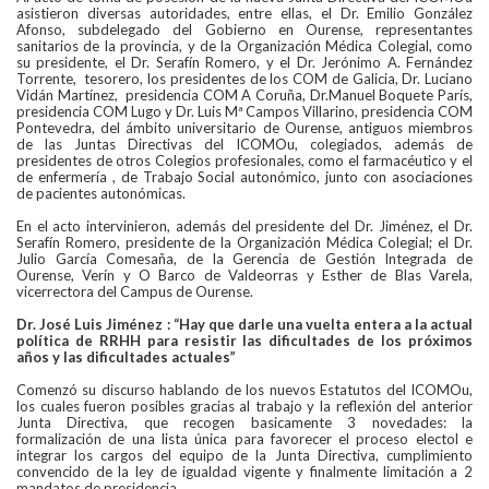
asistieron diversas autoridades, entre ellas, el Dr. Emilio González
Afonso, subdelegado del Gobierno en Ourense, representantes
sanitarios de la provincia, y de la Organización Médica Colegial, como
su presidente, el Dr. Serafín Romero, y el Dr. Jerónimo A. Fernández
Torrente, tesorero, los presidentes de los COM de Galicia, Dr. Luciano
Vidán Martínez, presidencia COM A Coruña, Dr.Manuel Boquete París,
presidencia COM Lugo y Dr. Luis Mª Campos Villarino, presidencia COM
Pontevedra, del ámbito universitario de Ourense, antiguos miembros
de las Juntas Directivas del ICOMOu, colegiados, además de
presidentes de otros Colegios profesionales, como el farmacéutico y el
de enfermería , de Trabajo Social autonómico, junto con asociaciones
de pacientes autonómicas.
En el acto intervinieron, además del presidente del Dr. Jiménez, el Dr.
Serafín Romero, presidente de la Organización Médica Colegial; el Dr.
Julio García Comesaña, de la Gerencia de Gestión Integrada de
Ourense, Verín y O Barco de Valdeorras y Esther de Blas Varela,
vicerrectora del Campus de Ourense.
Dr. José Luis Jiménez : “Hay que darle una vuelta entera a la actual
política de RRHH para resistir las dificultades de los próximos
años y las dificultades actuales”
Comenzó su discurso hablando de los nuevos Estatutos del ICOMOu,
los cuales fueron posibles gracias al trabajo y la reflexión del anterior
Junta Directiva, que recogen basicamente 3 novedades: la
formalización de una lista única para favorecer el proceso electol e
integrar los cargos del equipo de la Junta Directiva, cumplimiento
convencido de la ley de igualdad vigente y finalmente limitación a 2
mandatos de presidencia.