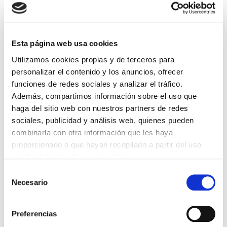
Lin e acepto a
Política de privacidade
*
Esta página web usa cookies
Utilizamos cookies propias y de terceros para
personalizar el contenido y los anuncios, ofrecer
DESTACADAS
funciones de redes sociales y analizar el tráfico.
SANIDAD CREA UN DIPLOMA OFICIAL PARA RECONOCER LA
Además, compartimos información sobre el uso que
LABOR DE LOS TUTORES DE RESIDENTES
haga del sitio web con nuestros partners de redes
06/08/2026
sociales, publicidad y análisis web, quienes pueden
LA ALIANZA MÉDICA POR LA SALUD PLANETARIA SE ADHIERE
combinarla con otra información que les haya
AL PACTO DE ESTADO FRENTE A LA EMERGENCIA CLIMÁTICA
proporcionado o que hayan recopilado a partir del uso
03/08/2026
que haya hecho de sus servicios.
PREMIOS DE LA REAL ACADEMIA DE MEDICINA DE GALICIA
2026
Selección
31/07/2026
Necesario
de
CARTA DEL PRESIDENTE DE MUTUAL MÉDICA SOBRE LA
consentimiento
REFORMA DE LAS MUTUALIDADES ALTERNATIVAS Y LA
PASARELA AL RETA
Preferencias
28/07/2026