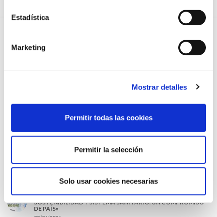
EL COLEGIO MÉDICO DE OURENSE CONVOCA EL I CERTAMEN
DE CASOS CLÍNICOS PARA MÉDICOS INTERNOS RESIDENTES
Estadística
(MIR)
22/07/2026
Marketing
TRÁFICO SUPRIME LAS EXENCIONES MÉDICAS PARA EL USO
DEL CASCO Y DEL CINTURÓN DE SEGURIDAD
13/07/2026
EL AUMENTO DE PRIMAS A MUFACE NO MEJORA LAS
CONDICIONES DE LOS MÉDICOS QUE ATIENDEN A
Mostrar detalles
MUTUALISTAS
09/07/2026
Permitir todas las cookies
EL COLEGIO DE MÉDICOS DE OURENSE EXIGE MEDIDAS
URGENTES ANTE LA SITUACIÓN CRÍTICA DEL SERVICIO DE
URGENCIAS DEL CHUO
09/07/2026
Permitir la selección
INFORME SOBRE LA CONSOLIDACIÓN DE GRADO A LAS/LOS
COLEGIADAS/OS EN ACTIVO QUE HAN EJERCIDO O EJERCEN
PUESTOS DE JEFATURA / DIRECCIÓN / COORDINACIÓN
03/07/2026
Solo usar cookies necesarias
DISPONIBLE LA GRABACIÓN DE LA JORNADA «SALUD,
SOSTENIBILIDAD Y SISTEMA SANITARIO: UN COMPROMISO
DE PAÍS»