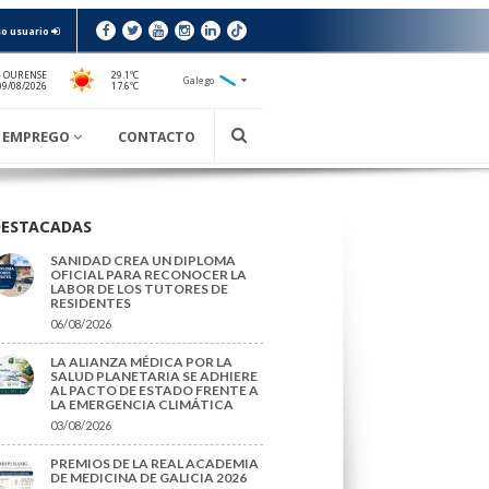
o usuario
- OURENSE
29.1ºC
Galego
17.6ºC
09/08/2026
EMPREGO
CONTACTO
DESTACADAS
SANIDAD CREA UN DIPLOMA
OFICIAL PARA RECONOCER LA
LABOR DE LOS TUTORES DE
RESIDENTES
06/08/2026
LA ALIANZA MÉDICA POR LA
SALUD PLANETARIA SE ADHIERE
AL PACTO DE ESTADO FRENTE A
LA EMERGENCIA CLIMÁTICA
03/08/2026
PREMIOS DE LA REAL ACADEMIA
DE MEDICINA DE GALICIA 2026