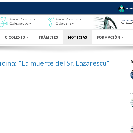
Acces
Accesos rápidos para
Accesos rápidos para
08:30 H
Colexiados
Cidadáns
Domingo 
O COLEXIO
TRÁMITES
NOTICIAS
FORMACIÓN
icina: "La muerte del Sr. Lazarescu"