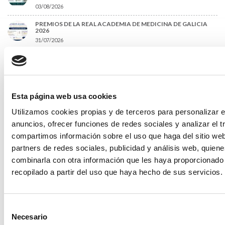
03/08/2026
PREMIOS DE LA REAL ACADEMIA DE MEDICINA DE GALICIA
2026
31/07/2026
CARTA DEL PRESIDENTE DE MUTUAL MÉDICA SOBRE LA
REFORMA DE LAS MUTUALIDADES ALTERNATIVAS Y LA
PASARELA AL RETA
28/07/2026
Esta página web usa cookies
EL COLEGIO MÉDICO DE OURENSE CONVOCA EL I CERTAMEN
DE CASOS CLÍNICOS PARA MÉDICOS INTERNOS RESIDENTES
(MIR)
Utilizamos cookies propias y de terceros para personalizar e
22/07/2026
anuncios, ofrecer funciones de redes sociales y analizar el t
compartimos información sobre el uso que haga del sitio we
TRÁFICO SUPRIME LAS EXENCIONES MÉDICAS PARA EL USO
DEL CASCO Y DEL CINTURÓN DE SEGURIDAD
partners de redes sociales, publicidad y análisis web, quien
13/07/2026
combinarla con otra información que les haya proporcionado
EL AUMENTO DE PRIMAS A MUFACE NO MEJORA LAS
recopilado a partir del uso que haya hecho de sus servicios.
CONDICIONES DE LOS MÉDICOS QUE ATIENDEN A
MUTUALISTAS
09/07/2026
Selección
EL COLEGIO DE MÉDICOS DE OURENSE EXIGE MEDIDAS
Necesario
URGENTES ANTE LA SITUACIÓN CRÍTICA DEL SERVICIO DE
de
URGENCIAS DEL CHUO