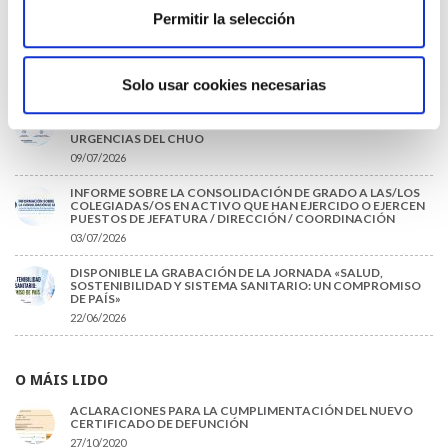
Permitir la selección
EL AUMENTO DE PRIMAS A MUFACE NO MEJORA LAS
CONDICIONES DE LOS MÉDICOS QUE ATIENDEN A
MUTUALISTAS
09/07/2026
Solo usar cookies necesarias
EL COLEGIO DE MÉDICOS DE OURENSE EXIGE MEDIDAS
URGENTES ANTE LA SITUACIÓN CRÍTICA DEL SERVICIO DE
URGENCIAS DEL CHUO
09/07/2026
INFORME SOBRE LA CONSOLIDACIÓN DE GRADO A LAS/LOS
COLEGIADAS/OS EN ACTIVO QUE HAN EJERCIDO O EJERCEN
PUESTOS DE JEFATURA / DIRECCIÓN / COORDINACIÓN
03/07/2026
DISPONIBLE LA GRABACIÓN DE LA JORNADA «SALUD,
SOSTENIBILIDAD Y SISTEMA SANITARIO: UN COMPROMISO
DE PAÍS»
22/06/2026
O MÁIS LIDO
ACLARACIONES PARA LA CUMPLIMENTACIÓN DEL NUEVO
CERTIFICADO DE DEFUNCIÓN
27/10/2020