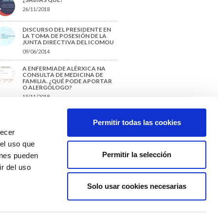
26/11/2018
DISCURSO DEL PRESIDENTE EN
LA TOMA DE POSESIÓN DE LA
JUNTA DIRECTIVA DEL ICOMOU
09/06/2014
A ENFERMIADE ALÉRXICA NA
CONSULTA DE MEDICINA DE
FAMILIA. ¿QUÉ PODE APORTAR
O ALERGÓLOGO?
15/11/2018
¿CÓMO PREPARAR UNA TESIS O
UN TRABAJO FIN DE GRADO?
Permitir todas las cookies
29/11/2017
recer
 el uso que
Permitir la selección
ienes pueden
r del uso
Solo usar cookies necesarias
Colexio Médicos
Ourense