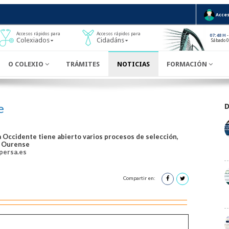
Acces
Accesos rápidos para
Accesos rápidos para
-
07:48 H
Colexiados
Cidadáns
Sábado 
O COLEXIO
TRÁMITES
NOTICIAS
FORMACIÓN
e
 Occidente tiene abierto varios procesos de selección,
a Ourense
persa.es
Compartir en: