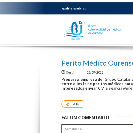
Inicio
Noticias
Perito Médico Ourens
Xeral
22/07/2016
Prepersa, empresa del Grupo Catalana
entre ellos la de peritos médicos par
Interesados enviar C.V. a
egarcia@pre
Voltar
FAI UN COMENTARIO