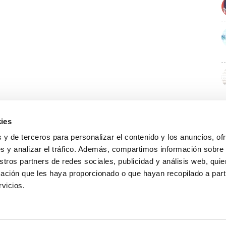
ies
 y de terceros para personalizar el contenido y los anuncios, of
s y analizar el tráfico. Además, compartimos información sobre
stros partners de redes sociales, publicidad y análisis web, qu
ación que les haya proporcionado o que hayan recopilado a parti
rvicios.
GUÍA WEB
DATOS DE CONTACTO
O Colexio
Aviso legal
Rúa Juan XXIII, 19 · 32003 Ourense
Noticias
Política de cookies
988 21 05 93