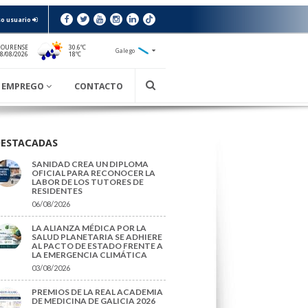
o usuario
 OURENSE
30.6ºC
Galego
18ºC
08/08/2026
EMPREGO
CONTACTO
DESTACADAS
SANIDAD CREA UN DIPLOMA
OFICIAL PARA RECONOCER LA
LABOR DE LOS TUTORES DE
RESIDENTES
06/08/2026
LA ALIANZA MÉDICA POR LA
SALUD PLANETARIA SE ADHIERE
AL PACTO DE ESTADO FRENTE A
LA EMERGENCIA CLIMÁTICA
03/08/2026
PREMIOS DE LA REAL ACADEMIA
DE MEDICINA DE GALICIA 2026