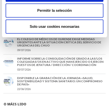
TRÁFICO SUPRIME LAS EXENCIONES MÉDICAS PARA EL USO
DEL CASCO Y DEL CINTURÓN DE SEGURIDAD
Permitir la selección
13/07/2026
EL AUMENTO DE PRIMAS A MUFACE NO MEJORA LAS
CONDICIONES DE LOS MÉDICOS QUE ATIENDEN A
MUTUALISTAS
Solo usar cookies necesarias
09/07/2026
EL COLEGIO DE MÉDICOS DE OURENSE EXIGE MEDIDAS
URGENTES ANTE LA SITUACIÓN CRÍTICA DEL SERVICIO DE
URGENCIAS DEL CHUO
09/07/2026
INFORME SOBRE LA CONSOLIDACIÓN DE GRADO A LAS/LOS
COLEGIADAS/OS EN ACTIVO QUE HAN EJERCIDO O EJERCEN
PUESTOS DE JEFATURA / DIRECCIÓN / COORDINACIÓN
03/07/2026
DISPONIBLE LA GRABACIÓN DE LA JORNADA «SALUD,
SOSTENIBILIDAD Y SISTEMA SANITARIO: UN COMPROMISO
DE PAÍS»
22/06/2026
O MÁIS LIDO