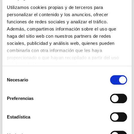
Compartir en:
Utilizamos cookies propias y de terceros para
personalizar el contenido y los anuncios, ofrecer
FAI UN COMENTARIO
funciones de redes sociales y analizar el tráfico.
Además, compartimos información sobre el uso que
haga del sitio web con nuestros partners de redes
sociales, publicidad y análisis web, quienes pueden
combinarla con otra información que les haya
proporcionado o que hayan recopilado a partir del uso
*Campos obrigatorios
que haya hecho de sus servicios.
Selección
Necesario
de
consentimiento
Lin e acepto a
Política de privacidade
*
Preferencias
Estadística
DESTACADAS
SANIDAD CREA UN DIPLOMA OFICIAL PARA RECONOCER LA