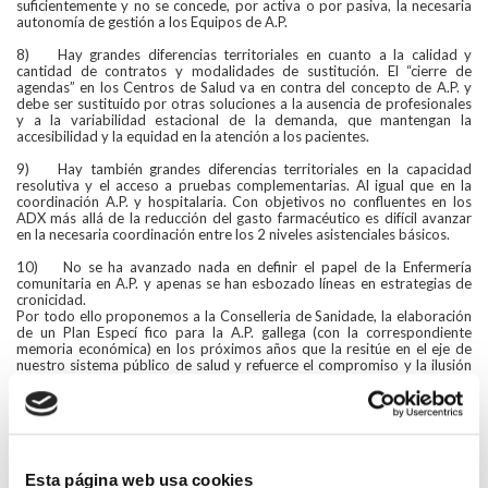
suficientemente y no se concede, por activa o por pasiva, la necesaria
autonomía de gestión a los Equipos de A.P.
8) Hay grandes diferencias territoriales en cuanto a la calidad y
cantidad de contratos y modalidades de sustitución. El “cierre de
agendas” en los Centros de Salud va en contra del concepto de A.P. y
debe ser sustituido por otras soluciones a la ausencia de profesionales
y a la variabilidad estacional de la demanda, que mantengan la
accesibilidad y la equidad en la atención a los pacientes.
9) Hay también grandes diferencias territoriales en la capacidad
resolutiva y el acceso a pruebas complementarias. Al igual que en la
coordinación A.P. y hospitalaria. Con objetivos no confluentes en los
ADX más allá de la reducción del gasto farmacéutico es difícil avanzar
en la necesaria coordinación entre los 2 niveles asistenciales básicos.
10) No se ha avanzado nada en definir el papel de la Enfermería
comunitaria en A.P. y apenas se han esbozado líneas en estrategias de
cronicidad.
Por todo ello proponemos a la Conselleria de Sanidade, la elaboración
de un Plan Especí fico para la A.P. gallega (con la correspondiente
memoria económica) en los próximos años que la resitúe en el eje de
nuestro sistema público de salud y refuerce el compromiso y la ilusión
de los profesionales que a ella pertenecen. Las líneas que creemos
básicas están esbozadas en los 10 puntos anteriores. Tanto los
Colegios Médicos como las Sociedades Científicas ofrecemos nuestra
máxima colaboración para el desarrollo de dicho Plan.
Voltar
Esta página web usa cookies