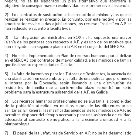
Mejora, no se ha elaborado un plan alternativo que abordara el
objetivo de conseguir mayor resolutividad en el primer nivel asistencial.
2) Los contratos de sustitución se han reducido al mínimo y los que se
realizan se realizan en precario. En conjunto, por este motivo y por las
amortizaciones vinculadas a jubilaciones, los recursos “reales” en A.P. se
han reducido en cuanto a facultativos.
3) La integración administrativa en EOXIs , ha supuesto una mayor
lejanía de los gestores con respecto a A.P. y es uno de los motivos que
han relegado a un segundo plano a la A.P. en el conjunto del SERGAS.
4) No se ha implementado un Plan de recursos humanos para fidelizar
en el SERGAS con contratos de mayor calidad, a los médicos de familia
que finalizan su especialidad en Galicia.
5) La falta de incentivos para los Tutores de Residentes, la ausencia de
una planificación en este ámbito y la falta de una política que promueva
el interés por la Docencia, están llevando a una disminución de
residentes de familia que a corto-medio plazo supondrá un serio
problema para la estructura asistencial de la A.P. en Galicia.
6) Los recursos humanos profesionales no se ajustan a la complejidad
de la población atendida en muchos cupos de las diferentes áreas
sanitarias. En general, las masificadas agendas de los médicos de A.P. no
permiten disponer del tiempo necesario para una asistencia de calidad,
adecuada al contexto demográfico, a la creciente cronicidad y a la
pluripatologia.
7) El papel de las Jefaturas de Servicio en A.P. no se ha desarrollado