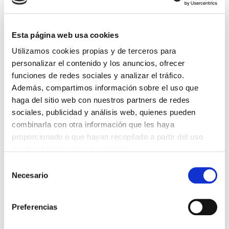
Lin e acepto a
Política de privacidade
*
Esta página web usa cookies
Utilizamos cookies propias y de terceros para
DESTACADAS
personalizar el contenido y los anuncios, ofrecer
funciones de redes sociales y analizar el tráfico.
SANIDAD CREA UN DIPLOMA OFICIAL PARA RECONOCER LA
LABOR DE LOS TUTORES DE RESIDENTES
Además, compartimos información sobre el uso que
06/08/2026
haga del sitio web con nuestros partners de redes
LA ALIANZA MÉDICA POR LA SALUD PLANETARIA SE ADHIERE
sociales, publicidad y análisis web, quienes pueden
AL PACTO DE ESTADO FRENTE A LA EMERGENCIA CLIMÁTICA
combinarla con otra información que les haya
03/08/2026
proporcionado o que hayan recopilado a partir del uso
PREMIOS DE LA REAL ACADEMIA DE MEDICINA DE GALICIA
que haya hecho de sus servicios.
2026
31/07/2026
Selección
Necesario
de
CARTA DEL PRESIDENTE DE MUTUAL MÉDICA SOBRE LA
REFORMA DE LAS MUTUALIDADES ALTERNATIVAS Y LA
consentimiento
PASARELA AL RETA
28/07/2026
Preferencias
EL COLEGIO MÉDICO DE OURENSE CONVOCA EL I CERTAMEN
DE CASOS CLÍNICOS PARA MÉDICOS INTERNOS RESIDENTES