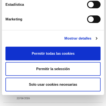
(MIR)
Estadística
22/07/2026
TRÁFICO SUPRIME LAS EXENCIONES MÉDICAS PARA EL USO
DEL CASCO Y DEL CINTURÓN DE SEGURIDAD
Marketing
13/07/2026
EL AUMENTO DE PRIMAS A MUFACE NO MEJORA LAS
CONDICIONES DE LOS MÉDICOS QUE ATIENDEN A
MUTUALISTAS
Mostrar detalles
09/07/2026
EL COLEGIO DE MÉDICOS DE OURENSE EXIGE MEDIDAS
URGENTES ANTE LA SITUACIÓN CRÍTICA DEL SERVICIO DE
Permitir todas las cookies
URGENCIAS DEL CHUO
09/07/2026
INFORME SOBRE LA CONSOLIDACIÓN DE GRADO A LAS/LOS
Permitir la selección
COLEGIADAS/OS EN ACTIVO QUE HAN EJERCIDO O EJERCEN
PUESTOS DE JEFATURA / DIRECCIÓN / COORDINACIÓN
03/07/2026
Solo usar cookies necesarias
DISPONIBLE LA GRABACIÓN DE LA JORNADA «SALUD,
SOSTENIBILIDAD Y SISTEMA SANITARIO: UN COMPROMISO
DE PAÍS»
22/06/2026