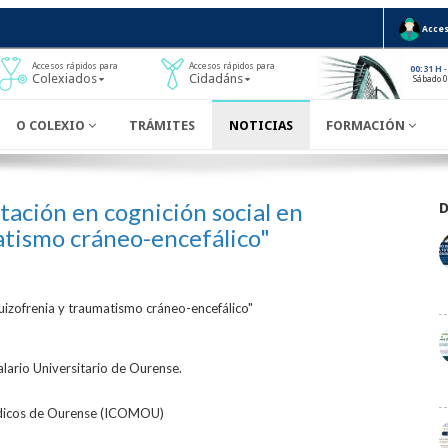
Acces
Accesos rápidos para
Accesos rápidos para
-
00:31 H
Colexiados
Cidadáns
Sábado 
O COLEXIO
TRÁMITES
NOTICIAS
FORMACIÓN
ación en cognición social en
atismo cráneo-encefálico"
quizofrenia y traumatismo cráneo-encefálico"
lario Universitario de Ourense.
Médicos de Ourense (ICOMOU)