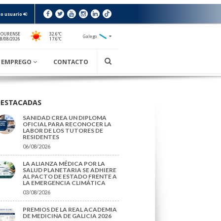
o usuario
 OURENSE
32.6ºC
Galego
17.6ºC
08/08/2026
EMPREGO
CONTACTO
DESTACADAS
SANIDAD CREA UN DIPLOMA
OFICIAL PARA RECONOCER LA
LABOR DE LOS TUTORES DE
RESIDENTES
06/08/2026
LA ALIANZA MÉDICA POR LA
SALUD PLANETARIA SE ADHIERE
AL PACTO DE ESTADO FRENTE A
LA EMERGENCIA CLIMÁTICA
03/08/2026
PREMIOS DE LA REAL ACADEMIA
DE MEDICINA DE GALICIA 2026