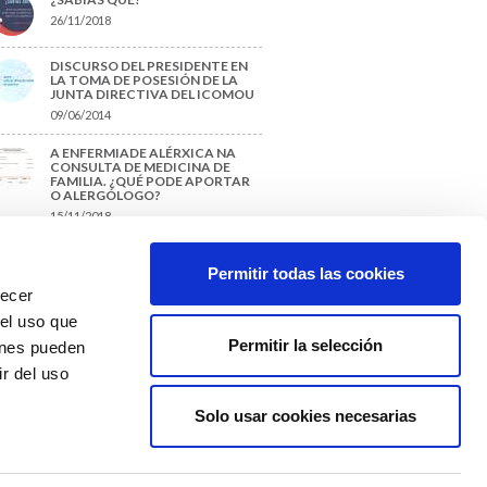
26/11/2018
DISCURSO DEL PRESIDENTE EN
LA TOMA DE POSESIÓN DE LA
JUNTA DIRECTIVA DEL ICOMOU
09/06/2014
A ENFERMIADE ALÉRXICA NA
CONSULTA DE MEDICINA DE
FAMILIA. ¿QUÉ PODE APORTAR
O ALERGÓLOGO?
15/11/2018
¿CÓMO PREPARAR UNA TESIS O
UN TRABAJO FIN DE GRADO?
Permitir todas las cookies
29/11/2017
recer
 el uso que
Permitir la selección
ienes pueden
r del uso
Solo usar cookies necesarias
Colexio Médicos
Ourense