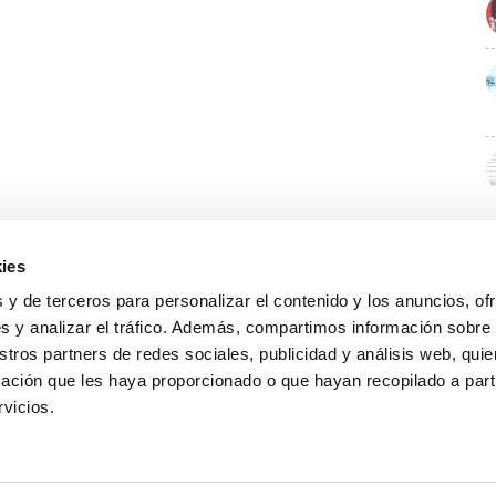
ies
 y de terceros para personalizar el contenido y los anuncios, of
s y analizar el tráfico. Además, compartimos información sobre
stros partners de redes sociales, publicidad y análisis web, qu
ación que les haya proporcionado o que hayan recopilado a parti
rvicios.
GUÍA WEB
DATOS DE CONTACTO
O Colexio
Aviso legal
Rúa Juan XXIII, 19 · 32003 Ourense
Noticias
Política de cookies
988 21 05 93