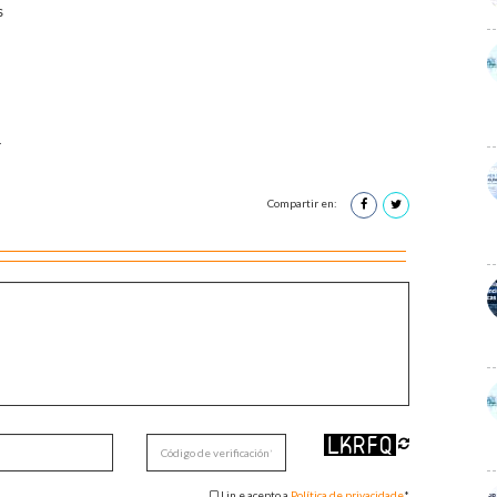
s
1
Compartir en:
Lin e acepto a
Política de privacidade
*