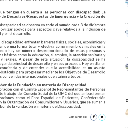
que tengan en cuenta a las personas con discapacidad: La
go de Desastres/Respuestas de Emergencia y la Creación de
n Discapacidad se observa en todo el mundo cada 3 de diciembre
ovilizar apoyos para aspectos clave relativos a la inclusión de
y en el desarrollo.
discapacidad enfrentan barreras físicas, sociales, económicas y
ipar de una forma total y efectiva como miembros iguales en la
mundo hay un número desproporcionado de estas personas y
s básicos como la educación, el empleo, la atención sanitaria y
y legales. A pesar de esta situación, la discapacidad se ha
agenda principal de desarrollo y en sus procesos. Hoy en día, en
conciencia y de entender que la accesibilidad es un asunto
 obstáculo para progresar mediante los Objetivos de Desarrollo
es convenidas internacionales que atañen a todos.
labor de la Fundación en materia de Discapacidad
oración con el Comité Español de Representantes de Personas
de trabajo del Consejo Social de la OMC del que ambas forman
izaciones como el Foro Español de Pacientes, Confederación
O
y la Organización de Consumidores y Usuarios, que se suman a
bor de la Fundación en materia de Discapacidad.
Compartir en: