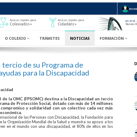
Acces
Accesos rápidos para
Accesos rápidos para
-
01:37 H
Colexiados
Cidadáns
Venres 0
O COLEXIO
TRÁMITES
NOTICIAS
FORMACIÓN
tercio de su Programa de
 ayudas para la Discapacidad
pacidad
al de la OMC (FPSOMC) destina a la Discapacidad un tercio
grama de Protección Social, dotado con más de 14 millones
u compromiso y solidaridad con un colectivo cada vez más
s económica.
ernacional de las Personas con Discapacidad, la Fundación para
de la Organización Mundial de la Salud y muestra su apoyo a los
ven en el mundo con una discapacidad, el 80% de ellos en los