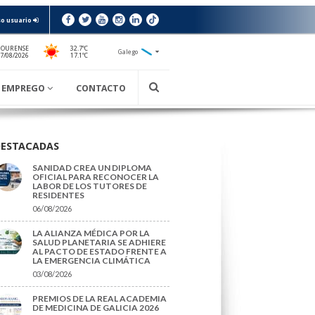
o usuario
 OURENSE
32.7ºC
Galego
17.1ºC
7/08/2026
EMPREGO
CONTACTO
DESTACADAS
SANIDAD CREA UN DIPLOMA
OFICIAL PARA RECONOCER LA
LABOR DE LOS TUTORES DE
RESIDENTES
06/08/2026
LA ALIANZA MÉDICA POR LA
SALUD PLANETARIA SE ADHIERE
AL PACTO DE ESTADO FRENTE A
LA EMERGENCIA CLIMÁTICA
03/08/2026
PREMIOS DE LA REAL ACADEMIA
DE MEDICINA DE GALICIA 2026