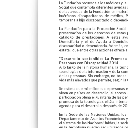
La Fundación recuerda a los médicos y l
Social que contempla diferentes ayudas 
de las ayudas de la Fundación en materia
huérfanos discapacitados de médico, 
temprana a hijo discapacitado o dependie
La Fundación para la Protección Social 
preservación de los derechos de estas 
catálogo de prestaciones. A estas ay
Domiciliaria y el de Ayuda a Domicil
discapacidad o dependencia. Además, en l
estatal, que entre otras acciones ofrece 
“Desarrollo sostenible: La Promesa
Personas con Discapacidad 2014
A lo largo de la historia humana, la tec
tecnologías de la información y de la com
de las personas. Sin embargo, no todas 
vida más elevados que permite, según la 
Se estima que mil millones de personas 
viven en países en desarrollo, el acceso
participación plena e igualitaria de las 
promesa de la tecnología», el Día Interna
agenda para el desarrollo después de 20
En la Sede de las Naciones Unidas, lo
Departamento de Asuntos Económicos y S
el sistema de las Naciones Unidas, la soci
en la tecnología pueden ser utilizados p