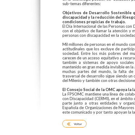
sub-temas diferentes:
Objetivos de Desarrollo Sostenible 
discapacidad y la reducción del Ries
condiciones propicias de trabajo.
El Día Internacional de las Personas co
con el objetivo de llamar la atención y m
personas con discapacidad en la sociedad 
Mil millones de personas en el mundo con 
actitudinales que los excluye de partic
sociedad. Entre los más pobres del 
carecen de un acceso equitativo a recurso
también a sistemas de apoyo sociales 
mantenido en gran medida invisible en la 
muchas partes del mundo, la falta de 
trasversal de desarrollo sigue siendo un
del Milenio y también con otras decision
El Consejo Social de la OMC apoya la 
La FPSOMC mantiene una línea de colab
con Discapacidad (CERMI), en el ámbito 
parte junto a otras entidades y organ
Española de Organizaciones de Mayores 
este comunicado y por tanto apoyan la la
Voltar