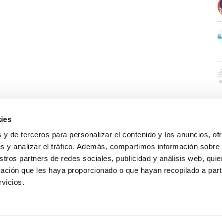
ies
 y de terceros para personalizar el contenido y los anuncios, of
s y analizar el tráfico. Además, compartimos información sobre
stros partners de redes sociales, publicidad y análisis web, qu
ación que les haya proporcionado o que hayan recopilado a parti
rvicios.
GUÍA WEB
DATOS DE CONTACTO
O Colexio
Aviso legal
Rúa Juan XXIII, 19 · 32003 Ourense
Noticias
Política de cookies
988 21 05 93