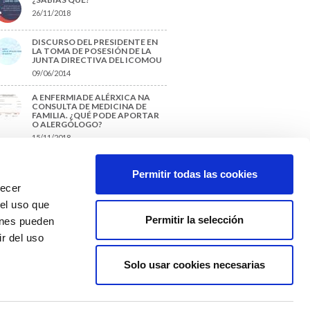
26/11/2018
DISCURSO DEL PRESIDENTE EN
LA TOMA DE POSESIÓN DE LA
JUNTA DIRECTIVA DEL ICOMOU
09/06/2014
A ENFERMIADE ALÉRXICA NA
CONSULTA DE MEDICINA DE
FAMILIA. ¿QUÉ PODE APORTAR
O ALERGÓLOGO?
15/11/2018
¿CÓMO PREPARAR UNA TESIS O
UN TRABAJO FIN DE GRADO?
Permitir todas las cookies
29/11/2017
recer
 el uso que
Permitir la selección
ienes pueden
r del uso
Solo usar cookies necesarias
Colexio Médicos
Ourense