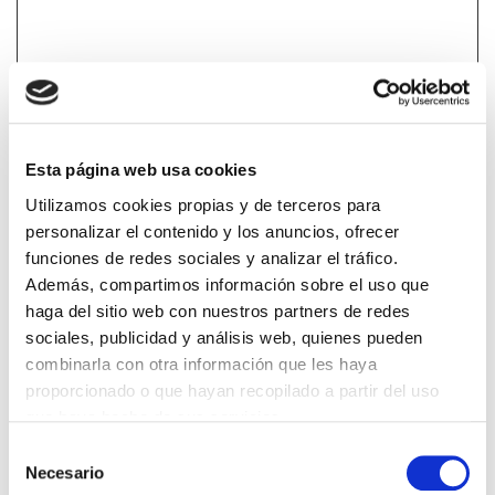
*Campos obrigatorios
Esta página web usa cookies
Utilizamos cookies propias y de terceros para
Lin e acepto a
Política de privacidade
*
personalizar el contenido y los anuncios, ofrecer
funciones de redes sociales y analizar el tráfico.
Además, compartimos información sobre el uso que
haga del sitio web con nuestros partners de redes
DESTACADAS
sociales, publicidad y análisis web, quienes pueden
SANIDAD CREA UN DIPLOMA OFICIAL PARA RECONOCER LA
combinarla con otra información que les haya
LABOR DE LOS TUTORES DE RESIDENTES
proporcionado o que hayan recopilado a partir del uso
06/08/2026
que haya hecho de sus servicios.
LA ALIANZA MÉDICA POR LA SALUD PLANETARIA SE ADHIERE
AL PACTO DE ESTADO FRENTE A LA EMERGENCIA CLIMÁTICA
Selección
03/08/2026
Necesario
de