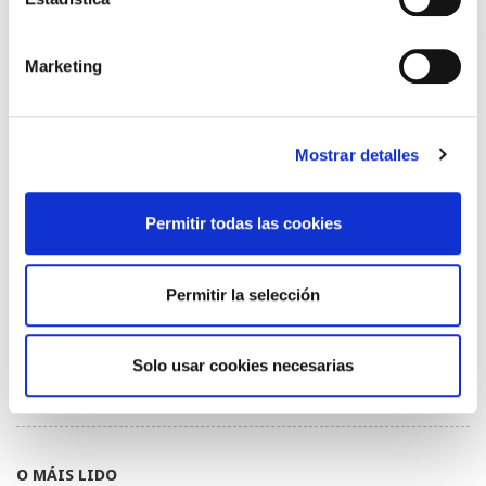
EL AUMENTO DE PRIMAS A MUFACE NO MEJORA LAS
CONDICIONES DE LOS MÉDICOS QUE ATIENDEN A
MUTUALISTAS
09/07/2026
Marketing
EL COLEGIO DE MÉDICOS DE OURENSE EXIGE MEDIDAS
URGENTES ANTE LA SITUACIÓN CRÍTICA DEL SERVICIO DE
URGENCIAS DEL CHUO
09/07/2026
Mostrar detalles
INFORME SOBRE LA CONSOLIDACIÓN DE GRADO A LAS/LOS
COLEGIADAS/OS EN ACTIVO QUE HAN EJERCIDO O EJERCEN
PUESTOS DE JEFATURA / DIRECCIÓN / COORDINACIÓN
Permitir todas las cookies
03/07/2026
DISPONIBLE LA GRABACIÓN DE LA JORNADA «SALUD,
SOSTENIBILIDAD Y SISTEMA SANITARIO: UN COMPROMISO
Permitir la selección
DE PAÍS»
22/06/2026
GRABACIONES EN CONSULTAS MÉDICAS: RECURSOS
Solo usar cookies necesarias
INFORMATIVOS Y CARTELERÍA PARA PROFESIONALES
MÉDICOS
06/05/2026
O MÁIS LIDO