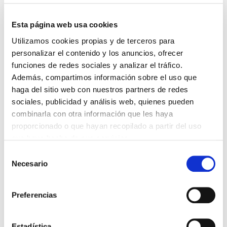
Esta página web usa cookies
DESTACADAS
Utilizamos cookies propias y de terceros para
LA ALIANZA MÉDICA POR LA SALUD PLANETARIA SE ADHIERE
personalizar el contenido y los anuncios, ofrecer
AL PACTO DE ESTADO FRENTE A LA EMERGENCIA CLIMÁTICA
funciones de redes sociales y analizar el tráfico.
03/08/2026
Además, compartimos información sobre el uso que
PREMIOS DE LA REAL ACADEMIA DE MEDICINA DE GALICIA
haga del sitio web con nuestros partners de redes
2026
31/07/2026
sociales, publicidad y análisis web, quienes pueden
combinarla con otra información que les haya
CARTA DEL PRESIDENTE DE MUTUAL MÉDICA SOBRE LA
REFORMA DE LAS MUTUALIDADES ALTERNATIVAS Y LA
proporcionado o que hayan recopilado a partir del uso
PASARELA AL RETA
que haya hecho de sus servicios.
28/07/2026
Selección
EL COLEGIO MÉDICO DE OURENSE CONVOCA EL I CERTAMEN
Necesario
DE CASOS CLÍNICOS PARA MÉDICOS INTERNOS RESIDENTES
de
(MIR)
consentimiento
22/07/2026
Preferencias
TRÁFICO SUPRIME LAS EXENCIONES MÉDICAS PARA EL USO
DEL CASCO Y DEL CINTURÓN DE SEGURIDAD
13/07/2026
Estadística