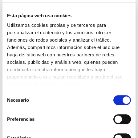
Esta página web usa cookies
Utilizamos cookies propias y de terceros para
DESTACADAS
personalizar el contenido y los anuncios, ofrecer
SANIDAD CREA UN DIPLOMA OFICIAL PARA RECONOCER LA
LABOR DE LOS TUTORES DE RESIDENTES
funciones de redes sociales y analizar el tráfico.
06/08/2026
Además, compartimos información sobre el uso que
haga del sitio web con nuestros partners de redes
LA ALIANZA MÉDICA POR LA SALUD PLANETARIA SE ADHIERE
AL PACTO DE ESTADO FRENTE A LA EMERGENCIA CLIMÁTICA
sociales, publicidad y análisis web, quienes pueden
03/08/2026
combinarla con otra información que les haya
PREMIOS DE LA REAL ACADEMIA DE MEDICINA DE GALICIA
proporcionado o que hayan recopilado a partir del uso
2026
que haya hecho de sus servicios.
31/07/2026
Selección
CARTA DEL PRESIDENTE DE MUTUAL MÉDICA SOBRE LA
Necesario
de
REFORMA DE LAS MUTUALIDADES ALTERNATIVAS Y LA
PASARELA AL RETA
consentimiento
28/07/2026
Preferencias
EL COLEGIO MÉDICO DE OURENSE CONVOCA EL I CERTAMEN
DE CASOS CLÍNICOS PARA MÉDICOS INTERNOS RESIDENTES
(MIR)
22/07/2026