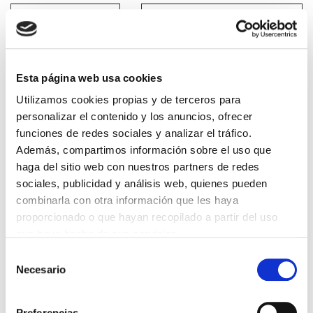
Esta página web usa cookies
Lin e acepto a
Política de privacidade
*
Utilizamos cookies propias y de terceros para
personalizar el contenido y los anuncios, ofrecer
funciones de redes sociales y analizar el tráfico.
DESTACADAS
Además, compartimos información sobre el uso que
SANIDAD CREA UN DIPLOMA OFICIAL PARA RECONOCER LA
haga del sitio web con nuestros partners de redes
LABOR DE LOS TUTORES DE RESIDENTES
sociales, publicidad y análisis web, quienes pueden
06/08/2026
combinarla con otra información que les haya
LA ALIANZA MÉDICA POR LA SALUD PLANETARIA SE ADHIERE
proporcionado o que hayan recopilado a partir del uso
AL PACTO DE ESTADO FRENTE A LA EMERGENCIA CLIMÁTICA
que haya hecho de sus servicios.
03/08/2026
Selección
PREMIOS DE LA REAL ACADEMIA DE MEDICINA DE GALICIA
2026
Necesario
de
31/07/2026
consentimiento
CARTA DEL PRESIDENTE DE MUTUAL MÉDICA SOBRE LA
Preferencias