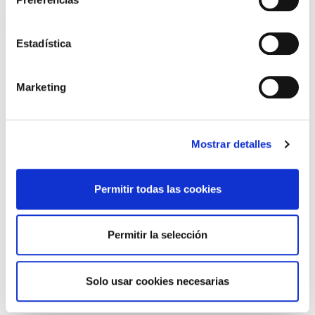
REFORMA DE LAS MUTUALIDADES ALTERNATIVAS Y LA
PASARELA AL RETA
28/07/2026
Estadística
EL COLEGIO MÉDICO DE OURENSE CONVOCA EL I CERTAMEN
DE CASOS CLÍNICOS PARA MÉDICOS INTERNOS RESIDENTES
(MIR)
22/07/2026
Marketing
TRÁFICO SUPRIME LAS EXENCIONES MÉDICAS PARA EL USO
DEL CASCO Y DEL CINTURÓN DE SEGURIDAD
13/07/2026
Mostrar detalles
EL AUMENTO DE PRIMAS A MUFACE NO MEJORA LAS
CONDICIONES DE LOS MÉDICOS QUE ATIENDEN A
MUTUALISTAS
09/07/2026
Permitir todas las cookies
EL COLEGIO DE MÉDICOS DE OURENSE EXIGE MEDIDAS
URGENTES ANTE LA SITUACIÓN CRÍTICA DEL SERVICIO DE
URGENCIAS DEL CHUO
Permitir la selección
09/07/2026
INFORME SOBRE LA CONSOLIDACIÓN DE GRADO A LAS/LOS
COLEGIADAS/OS EN ACTIVO QUE HAN EJERCIDO O EJERCEN
Solo usar cookies necesarias
PUESTOS DE JEFATURA / DIRECCIÓN / COORDINACIÓN
03/07/2026