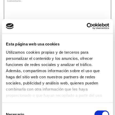
*Campos obrigatorios
Esta página web usa cookies
Utilizamos cookies propias y de terceros para
personalizar el contenido y los anuncios, ofrecer
Lin e acepto a
Política de privacidade
*
funciones de redes sociales y analizar el tráfico.
Además, compartimos información sobre el uso que
haga del sitio web con nuestros partners de redes
sociales, publicidad y análisis web, quienes pueden
DESTACADAS
combinarla con otra información que les haya
SANIDAD CREA UN DIPLOMA OFICIAL PARA RECONOCER LA
LABOR DE LOS TUTORES DE RESIDENTES
proporcionado o que hayan recopilado a partir del uso
06/08/2026
que haya hecho de sus servicios.
LA ALIANZA MÉDICA POR LA SALUD PLANETARIA SE ADHIERE
Selección
AL PACTO DE ESTADO FRENTE A LA EMERGENCIA CLIMÁTICA
Necesario