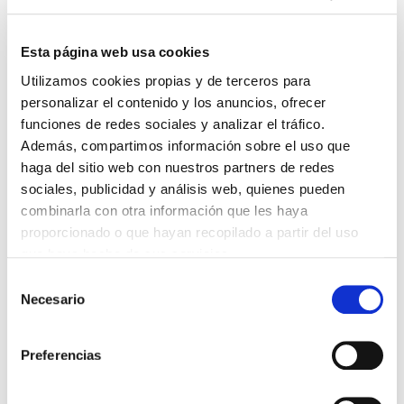
Lin e acepto a
Política de privacidade
*
Esta página web usa cookies
Utilizamos cookies propias y de terceros para
DESTACADAS
personalizar el contenido y los anuncios, ofrecer
SANIDAD CREA UN DIPLOMA OFICIAL PARA RECONOCER LA
funciones de redes sociales y analizar el tráfico.
LABOR DE LOS TUTORES DE RESIDENTES
Además, compartimos información sobre el uso que
06/08/2026
haga del sitio web con nuestros partners de redes
LA ALIANZA MÉDICA POR LA SALUD PLANETARIA SE ADHIERE
sociales, publicidad y análisis web, quienes pueden
AL PACTO DE ESTADO FRENTE A LA EMERGENCIA CLIMÁTICA
03/08/2026
combinarla con otra información que les haya
proporcionado o que hayan recopilado a partir del uso
PREMIOS DE LA REAL ACADEMIA DE MEDICINA DE GALICIA
2026
que haya hecho de sus servicios.
31/07/2026
Selección
CARTA DEL PRESIDENTE DE MUTUAL MÉDICA SOBRE LA
Necesario
de
REFORMA DE LAS MUTUALIDADES ALTERNATIVAS Y LA
PASARELA AL RETA
consentimiento
28/07/2026
Preferencias
EL COLEGIO MÉDICO DE OURENSE CONVOCA EL I CERTAMEN
DE CASOS CLÍNICOS PARA MÉDICOS INTERNOS RESIDENTES
(MIR)