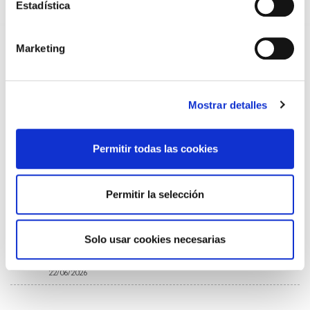
Estadística
22/07/2026
TRÁFICO SUPRIME LAS EXENCIONES MÉDICAS PARA EL USO
DEL CASCO Y DEL CINTURÓN DE SEGURIDAD
Marketing
13/07/2026
EL AUMENTO DE PRIMAS A MUFACE NO MEJORA LAS
CONDICIONES DE LOS MÉDICOS QUE ATIENDEN A
MUTUALISTAS
Mostrar detalles
09/07/2026
EL COLEGIO DE MÉDICOS DE OURENSE EXIGE MEDIDAS
URGENTES ANTE LA SITUACIÓN CRÍTICA DEL SERVICIO DE
Permitir todas las cookies
URGENCIAS DEL CHUO
09/07/2026
INFORME SOBRE LA CONSOLIDACIÓN DE GRADO A LAS/LOS
Permitir la selección
COLEGIADAS/OS EN ACTIVO QUE HAN EJERCIDO O EJERCEN
PUESTOS DE JEFATURA / DIRECCIÓN / COORDINACIÓN
03/07/2026
Solo usar cookies necesarias
DISPONIBLE LA GRABACIÓN DE LA JORNADA «SALUD,
SOSTENIBILIDAD Y SISTEMA SANITARIO: UN COMPROMISO
DE PAÍS»
22/06/2026