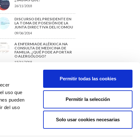
26/11/2018
DISCURSO DEL PRESIDENTE EN
LA TOMA DE POSESIÓN DE LA
JUNTA DIRECTIVA DEL ICOMOU
09/06/2014
A ENFERMIADE ALÉRXICA NA
CONSULTA DE MEDICINA DE
FAMILIA. ¿QUÉ PODE APORTAR
O ALERGÓLOGO?
15/11/2018
¿CÓMO PREPARAR UNA TESIS O
UN TRABAJO FIN DE GRADO?
Permitir todas las cookies
29/11/2017
recer
 el uso que
Permitir la selección
ienes pueden
r del uso
Solo usar cookies necesarias
Colexio Médicos
Ourense