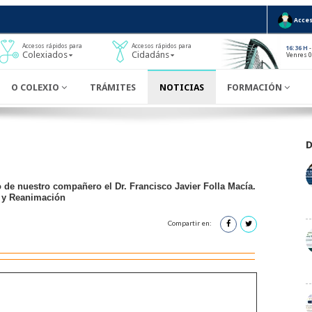
Acces
Accesos rápidos para
Accesos rápidos para
-
16:36 H
Colexiados
Cidadáns
Venres 0
O COLEXIO
TRÁMITES
NOTICIAS
FORMACIÓN
 de nuestro compañero el Dr. Francisco Javier Folla Macía.
a y Reanimación
Compartir en: