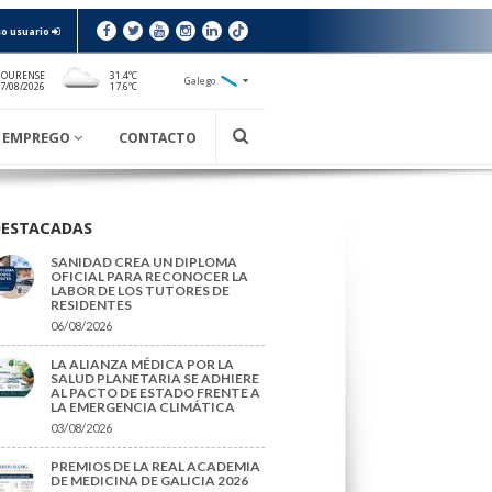
o usuario
 OURENSE
31.4ºC
Galego
17.6ºC
7/08/2026
EMPREGO
CONTACTO
DESTACADAS
SANIDAD CREA UN DIPLOMA
OFICIAL PARA RECONOCER LA
LABOR DE LOS TUTORES DE
RESIDENTES
06/08/2026
LA ALIANZA MÉDICA POR LA
SALUD PLANETARIA SE ADHIERE
AL PACTO DE ESTADO FRENTE A
LA EMERGENCIA CLIMÁTICA
03/08/2026
PREMIOS DE LA REAL ACADEMIA
DE MEDICINA DE GALICIA 2026