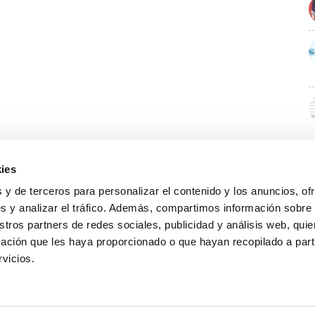
ies
 y de terceros para personalizar el contenido y los anuncios, of
s y analizar el tráfico. Además, compartimos información sobre
stros partners de redes sociales, publicidad y análisis web, qu
ación que les haya proporcionado o que hayan recopilado a parti
rvicios.
GUÍA WEB
DATOS DE CONTACTO
O Colexio
Aviso legal
Rúa Juan XXIII, 19 · 32003 Ourense
Noticias
Política de cookies
988 21 05 93