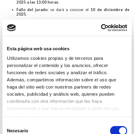
2025 a las 13:00 horas
.
Fallo del jurado:
se dará a conocer el
10 de diciembre de
2025
.
Premios:
Cada categoría contará con un premio consistente en un
vale de 100 € para la compra de libros infantiles
.
Los dibujos ganadores serán utilizados para
felicitar la Navidad
por parte del ICOMOU.
Esta página web usa cookies
Formarán parte del jurado los miembros de la
Junta Directiva
del ICOMOU
, cuyos hijos/as o nietos/as no podrán participar en
Utilizamos cookies propias y de terceros para
el concurso.
personalizar el contenido y los anuncios, ofrecer
La participación implica la
cesión de los dibujos al Colegio
funciones de redes sociales y analizar el tráfico.
Oficial de Médicos de Ourense
, que podrá utilizarlos en
carteles, publicaciones, exposiciones, folletos, medios digitales o
Además, compartimos información sobre el uso que
cualquier otro soporte con fines divulgativos o institucionales.
haga del sitio web con nuestros partners de redes
sociales, publicidad y análisis web, quienes pueden
Voltar
combinarla con otra información que les haya
Compartir en:
proporcionado o que hayan recopilado a partir del uso
que haya hecho de sus servicios.
FAI UN COMENTARIO
Selección
Necesario
de