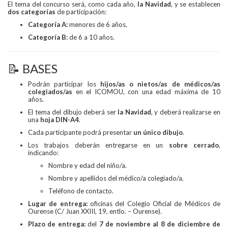
El tema del concurso será, como cada año,
la Navidad
, y se establecen
dos categorías
de participación:
Categoría A:
menores de 6 años.
Categoría B:
de 6 a 10 años.
📝 BASES
Podrán participar los
hijos/as o nietos/as de médicos/as
colegiados/as
en el ICOMOU, con una edad máxima de 10
años.
El tema del dibujo deberá ser
la Navidad
, y deberá realizarse en
una
hoja DIN-A4
.
Cada participante podrá presentar
un único dibujo
.
Los trabajos deberán entregarse en un
sobre cerrado
,
indicando:
Nombre y edad del niño/a.
Nombre y apellidos del médico/a colegiado/a.
Teléfono de contacto.
Lugar de entrega:
oficinas del Colegio Oficial de Médicos de
Ourense (C/ Juan XXIII, 19, entlo. – Ourense).
Plazo de entrega:
del
7 de noviembre al 8 de diciembre de