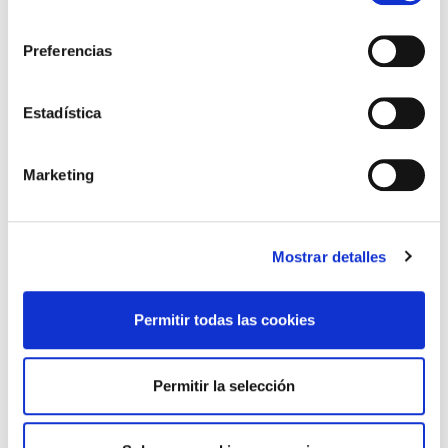
consentimiento
Preferencias
*Campos obrigatorios
Estadística
Marketing
Lin e acepto a
Política de privacidade
*
Mostrar detalles
DESTACADAS
Permitir todas las cookies
SANIDAD CREA UN DIPLOMA OFICIAL PARA RECONOCER LA
LABOR DE LOS TUTORES DE RESIDENTES
06/08/2026
Permitir la selección
LA ALIANZA MÉDICA POR LA SALUD PLANETARIA SE ADHIERE
AL PACTO DE ESTADO FRENTE A LA EMERGENCIA CLIMÁTICA
03/08/2026