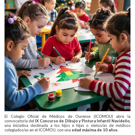
El Colegio Oficial de Médicos de Ourense (ICOMOU) abre la
convocatoria del
IX Concurso de Dibujo y Pintura Infantil Navideño
,
una iniciativa destinada a los hijos e hijas o nietos/as de médicos
colegiados/as en el ICOMOU, con una
edad máxima de 10 años
.