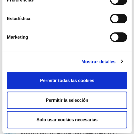
Estadística
Lin e acepto a
Política de privacidade
*
Marketing
DESTACADAS
Mostrar detalles
SANIDAD CREA UN DIPLOMA OFICIAL PARA RECONOCER LA
LABOR DE LOS TUTORES DE RESIDENTES
Permitir todas las cookies
06/08/2026
LA ALIANZA MÉDICA POR LA SALUD PLANETARIA SE ADHIERE
AL PACTO DE ESTADO FRENTE A LA EMERGENCIA CLIMÁTICA
Permitir la selección
03/08/2026
PREMIOS DE LA REAL ACADEMIA DE MEDICINA DE GALICIA
2026
Solo usar cookies necesarias
31/07/2026
CARTA DEL PRESIDENTE DE MUTUAL MÉDICA SOBRE LA