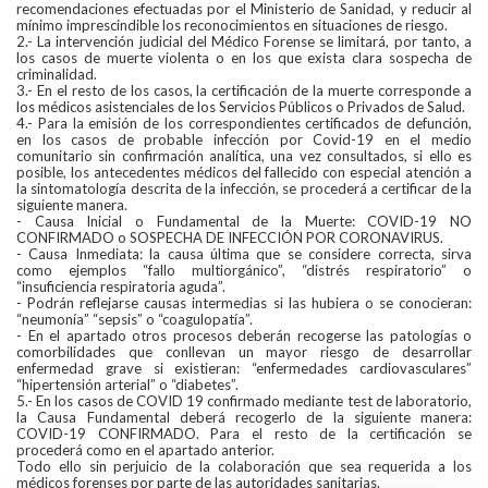
recomendaciones efectuadas por el Ministerio de Sanidad, y reducir al
mínimo imprescindible los reconocimientos en situaciones de riesgo.
2.- La intervención judicial del Médico Forense se limitará, por tanto, a
los casos de muerte violenta o en los que exista clara sospecha de
criminalidad.
3.- En el resto de los casos, la certificación de la muerte corresponde a
los médicos asistenciales de los Servicios Públicos o Privados de Salud.
4.- Para la emisión de los correspondientes certificados de defunción,
en los casos de probable infección por Covid-19 en el medio
comunitario sin confirmación analítica, una vez consultados, si ello es
posible, los antecedentes médicos del fallecido con especial atención a
la sintomatología descrita de la infección, se procederá a certificar de la
siguiente manera.
- Causa Inicial o Fundamental de la Muerte: COVID-19 NO
CONFIRMADO o SOSPECHA DE INFECCIÓN POR CORONAVIRUS.
- Causa Inmediata: la causa última que se considere correcta, sirva
como ejemplos “fallo multiorgánico”, “distrés respiratorio” o
“insuficiencia respiratoria aguda”.
- Podrán reflejarse causas intermedias si las hubiera o se conocieran:
“neumonía” “sepsis” o “coagulopatía”.
- En el apartado otros procesos deberán recogerse las patologías o
comorbilidades que conllevan un mayor riesgo de desarrollar
enfermedad grave si existieran: “enfermedades cardiovasculares”
“hipertensión arterial” o “diabetes”.
5.- En los casos de COVID 19 confirmado mediante test de laboratorio,
la Causa Fundamental deberá recogerlo de la siguiente manera:
COVID-19 CONFIRMADO. Para el resto de la certificación se
procederá como en el apartado anterior.
Todo ello sin perjuicio de la colaboración que sea requerida a los
médicos forenses por parte de las autoridades sanitarias.