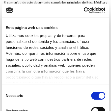
El contenido de este documento cumple los principios de Ética Médica y
es conforme a lo establecido en el Código de Deontología Médica
vigente.
Se incluyen enlaces de interés:
Ministerio de Sanidad
https://www.mscbs.gob.es/…/alerta…/nCov-
China/documentos.htm
Esta página web usa cookies
Ministerio de Justicia
Utilizamos cookies propias y de terceros para
https://www.mjusticia.gob.es/…/servicios-esenciales-justicia
OMS
https://www.who.int/classifications/icd/covid19/en/
personalizar el contenido y los anuncios, ofrecer
funciones de redes sociales y analizar el tráfico.
Además, compartimos información sobre el uso que
Voltar
haga del sitio web con nuestros partners de redes
Compartir en:
sociales, publicidad y análisis web, quienes pueden
combinarla con otra información que les haya
FAI UN COMENTARIO
proporcionado o que hayan recopilado a partir del uso
que haya hecho de sus servicios.
Selección
Necesario
de
consentimiento
*Campos obrigatorios
Preferencias