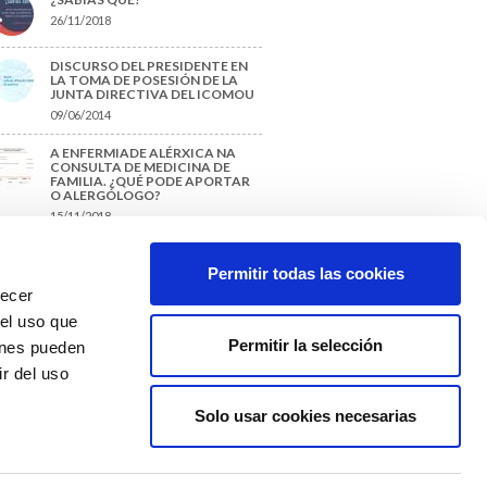
26/11/2018
DISCURSO DEL PRESIDENTE EN
LA TOMA DE POSESIÓN DE LA
JUNTA DIRECTIVA DEL ICOMOU
09/06/2014
A ENFERMIADE ALÉRXICA NA
CONSULTA DE MEDICINA DE
FAMILIA. ¿QUÉ PODE APORTAR
O ALERGÓLOGO?
15/11/2018
¿CÓMO PREPARAR UNA TESIS O
UN TRABAJO FIN DE GRADO?
Permitir todas las cookies
29/11/2017
recer
 el uso que
Permitir la selección
ienes pueden
r del uso
Solo usar cookies necesarias
Colexio Médicos
Ourense