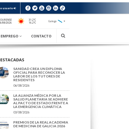
o usuario
 OURENSE
31.2ºC
Galego
16.2ºC
06/08/2026
EMPREGO
CONTACTO
DESTACADAS
SANIDAD CREA UN DIPLOMA
OFICIAL PARA RECONOCER LA
LABOR DE LOS TUTORES DE
RESIDENTES
06/08/2026
LA ALIANZA MÉDICA POR LA
SALUD PLANETARIA SE ADHIERE
AL PACTO DE ESTADO FRENTE A
LA EMERGENCIA CLIMÁTICA
03/08/2026
PREMIOS DE LA REAL ACADEMIA
DE MEDICINA DE GALICIA 2026