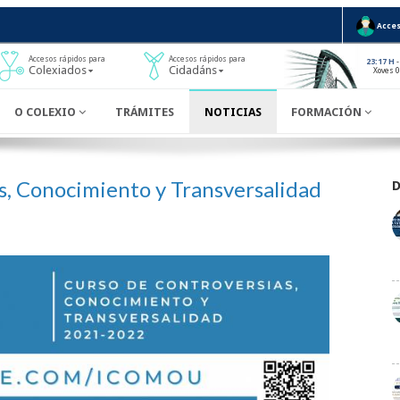
Acces
Accesos rápidos para
Accesos rápidos para
-
23:17 H
Colexiados
Cidadáns
Xoves 
O COLEXIO
TRÁMITES
NOTICIAS
FORMACIÓN
s, Conocimiento y Transversalidad