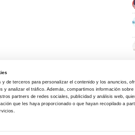
ies
 y de terceros para personalizar el contenido y los anuncios, of
s y analizar el tráfico. Además, compartimos información sobre
stros partners de redes sociales, publicidad y análisis web, qu
ación que les haya proporcionado o que hayan recopilado a parti
rvicios.
GUÍA WEB
DATOS DE CONTACTO
O Colexio
Aviso legal
Rúa Juan XXIII, 19 · 32003 Ourense
Noticias
Política de cookies
988 21 05 93