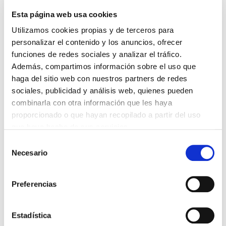
Esta página web usa cookies
DESTACADAS
Utilizamos cookies propias y de terceros para
SANIDAD CREA UN DIPLOMA OFICIAL PARA RECONOCER LA
LABOR DE LOS TUTORES DE RESIDENTES
personalizar el contenido y los anuncios, ofrecer
06/08/2026
funciones de redes sociales y analizar el tráfico.
Además, compartimos información sobre el uso que
LA ALIANZA MÉDICA POR LA SALUD PLANETARIA SE ADHIERE
AL PACTO DE ESTADO FRENTE A LA EMERGENCIA CLIMÁTICA
haga del sitio web con nuestros partners de redes
03/08/2026
sociales, publicidad y análisis web, quienes pueden
combinarla con otra información que les haya
PREMIOS DE LA REAL ACADEMIA DE MEDICINA DE GALICIA
2026
proporcionado o que hayan recopilado a partir del uso
31/07/2026
que haya hecho de sus servicios.
CARTA DEL PRESIDENTE DE MUTUAL MÉDICA SOBRE LA
Selección
REFORMA DE LAS MUTUALIDADES ALTERNATIVAS Y LA
PASARELA AL RETA
Necesario
de
28/07/2026
consentimiento
EL COLEGIO MÉDICO DE OURENSE CONVOCA EL I CERTAMEN
Preferencias
DE CASOS CLÍNICOS PARA MÉDICOS INTERNOS RESIDENTES
(MIR)
22/07/2026
Estadística
TRÁFICO SUPRIME LAS EXENCIONES MÉDICAS PARA EL USO
DEL CASCO Y DEL CINTURÓN DE SEGURIDAD