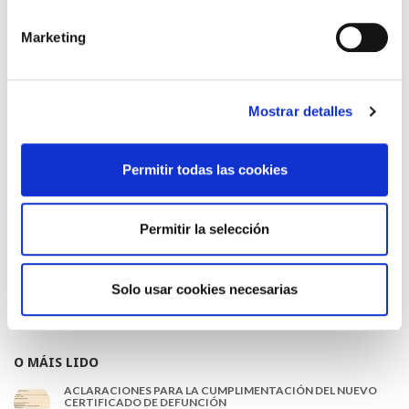
13/07/2026
Marketing
EL AUMENTO DE PRIMAS A MUFACE NO MEJORA LAS
CONDICIONES DE LOS MÉDICOS QUE ATIENDEN A
MUTUALISTAS
09/07/2026
Mostrar detalles
EL COLEGIO DE MÉDICOS DE OURENSE EXIGE MEDIDAS
URGENTES ANTE LA SITUACIÓN CRÍTICA DEL SERVICIO DE
URGENCIAS DEL CHUO
09/07/2026
Permitir todas las cookies
INFORME SOBRE LA CONSOLIDACIÓN DE GRADO A LAS/LOS
COLEGIADAS/OS EN ACTIVO QUE HAN EJERCIDO O EJERCEN
PUESTOS DE JEFATURA / DIRECCIÓN / COORDINACIÓN
Permitir la selección
03/07/2026
DISPONIBLE LA GRABACIÓN DE LA JORNADA «SALUD,
SOSTENIBILIDAD Y SISTEMA SANITARIO: UN COMPROMISO
Solo usar cookies necesarias
DE PAÍS»
22/06/2026
O MÁIS LIDO
ACLARACIONES PARA LA CUMPLIMENTACIÓN DEL NUEVO
CERTIFICADO DE DEFUNCIÓN