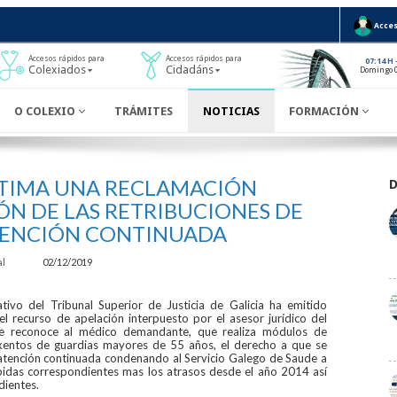
Acces
Accesos rápidos para
Accesos rápidos para
07:14 H
Colexiados
Cidadáns
Domingo 
O COLEXIO
TRÁMITES
NOTICIAS
FORMACIÓN
ESTIMA UNA RECLAMACIÓN
ÓN DE LAS RETRIBUCIONES DE
TENCIÓN CONTINUADA
al
02/12/2019
ivo del Tribunal Superior de Justicia de Galicia ha emitido
el recurso de apelación interpuesto por el asesor jurídico del
se reconoce al médico demandante, que realiza módulos de
exentos de guardias mayores de 55 años, el derecho a que se
 atención continuada condenando al Servicio Galego de Saude a
ubidas correspondientes mas los atrasos desde el año 2014 así
dientes.