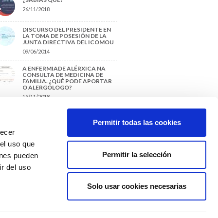
26/11/2018
DISCURSO DEL PRESIDENTE EN
LA TOMA DE POSESIÓN DE LA
JUNTA DIRECTIVA DEL ICOMOU
09/06/2014
A ENFERMIADE ALÉRXICA NA
CONSULTA DE MEDICINA DE
FAMILIA. ¿QUÉ PODE APORTAR
O ALERGÓLOGO?
15/11/2018
¿CÓMO PREPARAR UNA TESIS O
UN TRABAJO FIN DE GRADO?
Permitir todas las cookies
29/11/2017
recer
 el uso que
Permitir la selección
ienes pueden
r del uso
Solo usar cookies necesarias
Colexio Médicos
Ourense