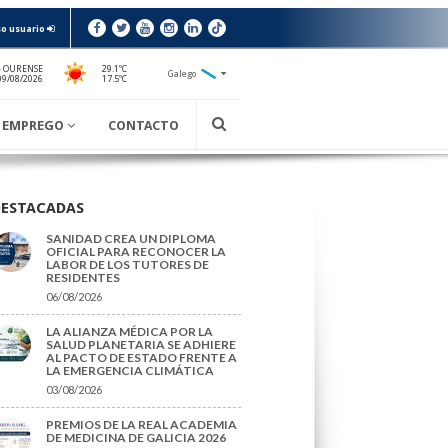
o usuario
- OURENSE
29.1ºC
Galego
17.5ºC
09/08/2026
EMPREGO
CONTACTO
DESTACADAS
SANIDAD CREA UN DIPLOMA
OFICIAL PARA RECONOCER LA
LABOR DE LOS TUTORES DE
RESIDENTES
06/08/2026
LA ALIANZA MÉDICA POR LA
SALUD PLANETARIA SE ADHIERE
AL PACTO DE ESTADO FRENTE A
LA EMERGENCIA CLIMÁTICA
03/08/2026
PREMIOS DE LA REAL ACADEMIA
DE MEDICINA DE GALICIA 2026