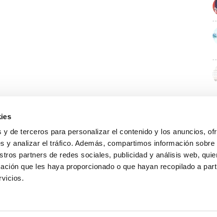
ies
 y de terceros para personalizar el contenido y los anuncios, of
s y analizar el tráfico. Además, compartimos información sobre
stros partners de redes sociales, publicidad y análisis web, qu
ación que les haya proporcionado o que hayan recopilado a parti
rvicios.
GUÍA WEB
DATOS DE CONTACTO
O Colexio
Aviso legal
Rúa Juan XXIII, 19 · 32003 Ourense
Noticias
Política de cookies
988 21 05 93