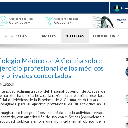
Acces
Accesos rápidos para
Accesos rápidos para
-
08:49 H
Colexiados
Cidadáns
Luns 1
O COLEXIO
TRÁMITES
NOTICIAS
FORMACIÓN
 Colegio Médico de A Coruña sobre
jercicio profesional de los médicos
s y privados concertados
4/12/2018
ntencioso-Administrativo del Tribunal Superior de Xustiza de
iembre hecha publica hoy, da la razón a la apelación presentada
ficial de Médicos de la Provincia de A Coruña, en defensa de la
olegiada para el ejercicio profesional de su actividad en la
l magistrado Benigno López, se señala que la actividad privada
 sanitario, con autorización de uso con el Sergas (equivalente al
 actividad pública siempre que no incida en el objeto de la