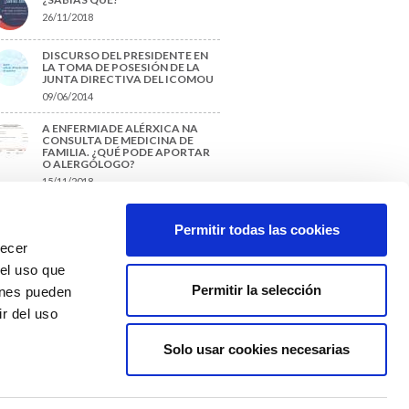
26/11/2018
DISCURSO DEL PRESIDENTE EN
LA TOMA DE POSESIÓN DE LA
JUNTA DIRECTIVA DEL ICOMOU
09/06/2014
A ENFERMIADE ALÉRXICA NA
CONSULTA DE MEDICINA DE
FAMILIA. ¿QUÉ PODE APORTAR
O ALERGÓLOGO?
15/11/2018
¿CÓMO PREPARAR UNA TESIS O
UN TRABAJO FIN DE GRADO?
Permitir todas las cookies
29/11/2017
recer
 el uso que
Permitir la selección
ienes pueden
r del uso
Solo usar cookies necesarias
Colexio Médicos
Ourense