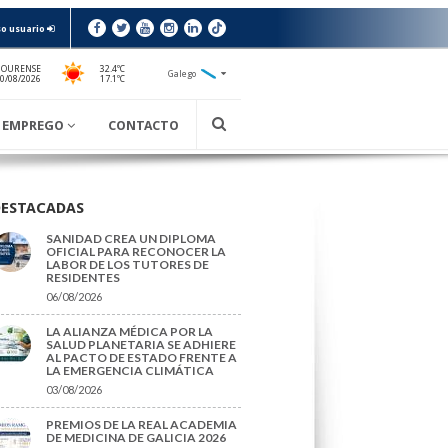
o usuario
 OURENSE
32.4ºC
Galego
17.1ºC
0/08/2026
EMPREGO
CONTACTO
DESTACADAS
SANIDAD CREA UN DIPLOMA
OFICIAL PARA RECONOCER LA
LABOR DE LOS TUTORES DE
RESIDENTES
06/08/2026
LA ALIANZA MÉDICA POR LA
SALUD PLANETARIA SE ADHIERE
AL PACTO DE ESTADO FRENTE A
LA EMERGENCIA CLIMÁTICA
03/08/2026
PREMIOS DE LA REAL ACADEMIA
DE MEDICINA DE GALICIA 2026