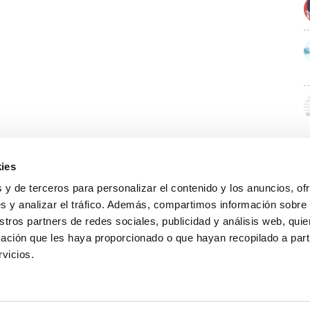
ies
 y de terceros para personalizar el contenido y los anuncios, of
s y analizar el tráfico. Además, compartimos información sobre
stros partners de redes sociales, publicidad y análisis web, qu
ación que les haya proporcionado o que hayan recopilado a parti
rvicios.
GUÍA WEB
DATOS DE CONTACTO
O Colexio
Aviso legal
Rúa Juan XXIII, 19 · 32003 Ourense
Noticias
Política de cookies
988 21 05 93