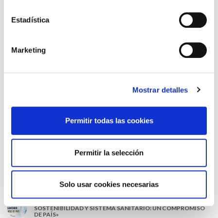
EL COLEGIO MÉDICO DE OURENSE CONVOCA EL I CERTAMEN
Estadística
DE CASOS CLÍNICOS PARA MÉDICOS INTERNOS RESIDENTES
(MIR)
22/07/2026
Marketing
TRÁFICO SUPRIME LAS EXENCIONES MÉDICAS PARA EL USO
DEL CASCO Y DEL CINTURÓN DE SEGURIDAD
13/07/2026
EL AUMENTO DE PRIMAS A MUFACE NO MEJORA LAS
Mostrar detalles
CONDICIONES DE LOS MÉDICOS QUE ATIENDEN A
MUTUALISTAS
09/07/2026
Permitir todas las cookies
EL COLEGIO DE MÉDICOS DE OURENSE EXIGE MEDIDAS
URGENTES ANTE LA SITUACIÓN CRÍTICA DEL SERVICIO DE
URGENCIAS DEL CHUO
09/07/2026
Permitir la selección
INFORME SOBRE LA CONSOLIDACIÓN DE GRADO A LAS/LOS
COLEGIADAS/OS EN ACTIVO QUE HAN EJERCIDO O EJERCEN
PUESTOS DE JEFATURA / DIRECCIÓN / COORDINACIÓN
Solo usar cookies necesarias
03/07/2026
DISPONIBLE LA GRABACIÓN DE LA JORNADA «SALUD,
SOSTENIBILIDAD Y SISTEMA SANITARIO: UN COMPROMISO
DE PAÍS»