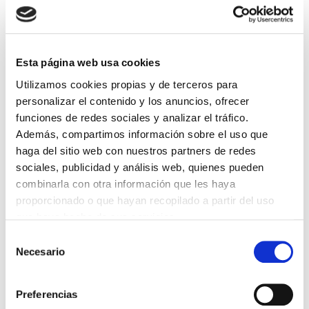
Lin e acepto a
Política de privacidade
*
Esta página web usa cookies
Utilizamos cookies propias y de terceros para
personalizar el contenido y los anuncios, ofrecer
DESTACADAS
funciones de redes sociales y analizar el tráfico.
Además, compartimos información sobre el uso que
SANIDAD CREA UN DIPLOMA OFICIAL PARA RECONOCER LA
LABOR DE LOS TUTORES DE RESIDENTES
haga del sitio web con nuestros partners de redes
06/08/2026
sociales, publicidad y análisis web, quienes pueden
LA ALIANZA MÉDICA POR LA SALUD PLANETARIA SE ADHIERE
combinarla con otra información que les haya
AL PACTO DE ESTADO FRENTE A LA EMERGENCIA CLIMÁTICA
proporcionado o que hayan recopilado a partir del uso
03/08/2026
que haya hecho de sus servicios.
PREMIOS DE LA REAL ACADEMIA DE MEDICINA DE GALICIA
2026
Selección
31/07/2026
Necesario
de
consentimiento
CARTA DEL PRESIDENTE DE MUTUAL MÉDICA SOBRE LA
REFORMA DE LAS MUTUALIDADES ALTERNATIVAS Y LA
PASARELA AL RETA
Preferencias
28/07/2026