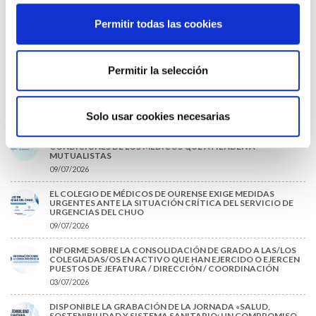
28/07/2026
Permitir todas las cookies
EL COLEGIO MÉDICO DE OURENSE CONVOCA EL I CERTAMEN
DE CASOS CLÍNICOS PARA MÉDICOS INTERNOS RESIDENTES
(MIR)
22/07/2026
Permitir la selección
TRÁFICO SUPRIME LAS EXENCIONES MÉDICAS PARA EL USO
DEL CASCO Y DEL CINTURÓN DE SEGURIDAD
13/07/2026
Solo usar cookies necesarias
EL AUMENTO DE PRIMAS A MUFACE NO MEJORA LAS
CONDICIONES DE LOS MÉDICOS QUE ATIENDEN A
MUTUALISTAS
09/07/2026
EL COLEGIO DE MÉDICOS DE OURENSE EXIGE MEDIDAS
URGENTES ANTE LA SITUACIÓN CRÍTICA DEL SERVICIO DE
URGENCIAS DEL CHUO
09/07/2026
INFORME SOBRE LA CONSOLIDACIÓN DE GRADO A LAS/LOS
COLEGIADAS/OS EN ACTIVO QUE HAN EJERCIDO O EJERCEN
PUESTOS DE JEFATURA / DIRECCIÓN / COORDINACIÓN
03/07/2026
DISPONIBLE LA GRABACIÓN DE LA JORNADA «SALUD,
SOSTENIBILIDAD Y SISTEMA SANITARIO: UN COMPROMISO