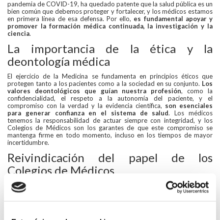
pandemia de COVID-19, ha quedado patente que la salud pública es un
bien común que debemos proteger y fortalecer, y los médicos estamos
en primera línea de esa defensa. Por ello,
es fundamental apoyar y
promover la formación médica continuada, la investigación y la
ciencia
.
La importancia de la ética y la
deontología médica
El ejercicio de la Medicina se fundamenta en principios éticos que
protegen tanto a los pacientes como a la sociedad en su conjunto.
Los
valores deontológicos que guían nuestra profesión
, como la
confidencialidad, el respeto a la autonomía del paciente, y el
compromiso con la verdad y la evidencia científica,
son esenciales
para generar confianza en el sistema de salud
. Los médicos
tenemos la responsabilidad de actuar siempre con integridad, y los
Colegios de Médicos son los garantes de que este compromiso se
mantenga firme en todo momento, incluso en los tiempos de mayor
incertidumbre.
Reivindicación del papel de los
Colegios de Médicos
En este contexto, es esencial reconocer y reivindicar el papel de los
Colegios de Médicos, cuya existencia no es un mero formalismo
institucional.
Estas organizaciones no solo regulan y ordenan el
ejercicio de la Medicina, sino que protegen a los profesionales y, a
través de ellos, a la sociedad en su conjunto.
Los Colegios de