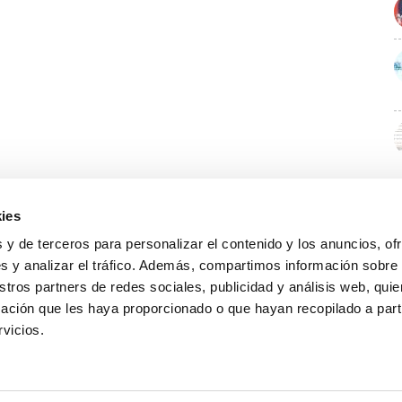
ies
 y de terceros para personalizar el contenido y los anuncios, of
s y analizar el tráfico. Además, compartimos información sobre
stros partners de redes sociales, publicidad y análisis web, qu
ación que les haya proporcionado o que hayan recopilado a parti
rvicios.
GUÍA WEB
DATOS DE CONTACTO
O Colexio
Aviso legal
Rúa Juan XXIII, 19 · 32003 Ourense
Noticias
Política de cookies
988 21 05 93