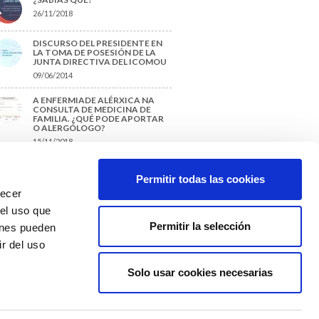
26/11/2018
DISCURSO DEL PRESIDENTE EN
LA TOMA DE POSESIÓN DE LA
JUNTA DIRECTIVA DEL ICOMOU
09/06/2014
A ENFERMIADE ALÉRXICA NA
CONSULTA DE MEDICINA DE
FAMILIA. ¿QUÉ PODE APORTAR
O ALERGÓLOGO?
15/11/2018
¿CÓMO PREPARAR UNA TESIS O
UN TRABAJO FIN DE GRADO?
Permitir todas las cookies
29/11/2017
recer
 el uso que
Permitir la selección
ienes pueden
r del uso
Solo usar cookies necesarias
Colexio Médicos
Ourense