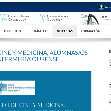
Acces
Accesos rápidos para
Accesos rápidos para
-
07:07 H
Colexiados
Cidadáns
Xoves 
O COLEXIO
TRÁMITES
NOTICIAS
FORMACIÓN
CINE Y MEDICINA. ALUMNAS/OS
ENFERMERIA OURENSE