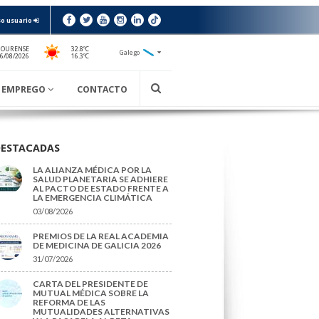
o usuario
 OURENSE
32.8ºC
Galego
16.3ºC
06/08/2026
EMPREGO
CONTACTO
DESTACADAS
LA ALIANZA MÉDICA POR LA
SALUD PLANETARIA SE ADHIERE
AL PACTO DE ESTADO FRENTE A
LA EMERGENCIA CLIMÁTICA
03/08/2026
PREMIOS DE LA REAL ACADEMIA
DE MEDICINA DE GALICIA 2026
31/07/2026
CARTA DEL PRESIDENTE DE
MUTUAL MÉDICA SOBRE LA
REFORMA DE LAS
MUTUALIDADES ALTERNATIVAS