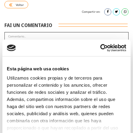
Voltar
Compartir en:
FAI UN COMENTARIO
Esta página web usa cookies
*Campos obrigatorios
Utilizamos cookies propias y de terceros para
personalizar el contenido y los anuncios, ofrecer
funciones de redes sociales y analizar el tráfico.
Además, compartimos información sobre el uso que
Lin e acepto a
Política de privacidade
*
haga del sitio web con nuestros partners de redes
sociales, publicidad y análisis web, quienes pueden
combinarla con otra información que les haya
proporcionado o que hayan recopilado a partir del uso
DESTACADAS