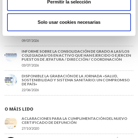
Permitir la selección
EL AUMENTO DE PRIMAS A MUFACE NO MEJORA LAS
CONDICIONES DE LOS MÉDICOS QUE ATIENDEN A
MUTUALISTAS
09/07/2026
Solo usar cookies necesarias
EL COLEGIO DE MÉDICOS DE OURENSE EXIGE MEDIDAS
URGENTES ANTE LA SITUACIÓN CRÍTICA DEL SERVICIO DE
URGENCIAS DEL CHUO
09/07/2026
INFORME SOBRE LA CONSOLIDACIÓN DE GRADO A LAS/LOS
COLEGIADAS/OS EN ACTIVO QUE HAN EJERCIDO O EJERCEN
PUESTOS DE JEFATURA / DIRECCIÓN / COORDINACIÓN
03/07/2026
DISPONIBLE LA GRABACIÓN DE LA JORNADA «SALUD,
SOSTENIBILIDAD Y SISTEMA SANITARIO: UN COMPROMISO
DE PAÍS»
22/06/2026
O MÁIS LIDO
ACLARACIONES PARA LA CUMPLIMENTACIÓN DEL NUEVO
CERTIFICADO DE DEFUNCIÓN
27/10/2020