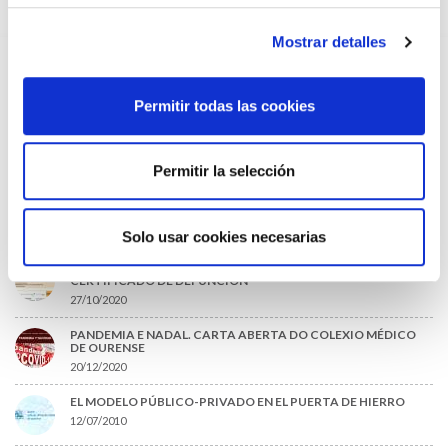
09/07/2026
Mostrar detalles
INFORME SOBRE LA CONSOLIDACIÓN DE GRADO A LAS/LOS
COLEGIADAS/OS EN ACTIVO QUE HAN EJERCIDO O EJERCEN
PUESTOS DE JEFATURA / DIRECCIÓN / COORDINACIÓN
03/07/2026
Permitir todas las cookies
DISPONIBLE LA GRABACIÓN DE LA JORNADA «SALUD,
SOSTENIBILIDAD Y SISTEMA SANITARIO: UN COMPROMISO
DE PAÍS»
Permitir la selección
22/06/2026
Solo usar cookies necesarias
O MÁIS LIDO
ACLARACIONES PARA LA CUMPLIMENTACIÓN DEL NUEVO
CERTIFICADO DE DEFUNCIÓN
27/10/2020
PANDEMIA E NADAL. CARTA ABERTA DO COLEXIO MÉDICO
DE OURENSE
20/12/2020
EL MODELO PÚBLICO-PRIVADO EN EL PUERTA DE HIERRO
12/07/2010