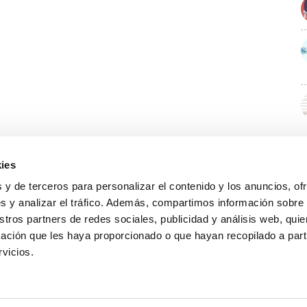
ies
 y de terceros para personalizar el contenido y los anuncios, of
s y analizar el tráfico. Además, compartimos información sobre
stros partners de redes sociales, publicidad y análisis web, qu
ación que les haya proporcionado o que hayan recopilado a parti
rvicios.
GUÍA WEB
DATOS DE CONTACTO
O Colexio
Aviso legal
Rúa Juan XXIII, 19 · 32003 Ourense
Noticias
Política de cookies
988 21 05 93