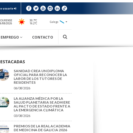
o usuario
 OURENSE
30.7ºC
Galego
16.2ºC
06/08/2026
EMPREGO
CONTACTO
DESTACADAS
SANIDAD CREA UN DIPLOMA
OFICIAL PARA RECONOCER LA
LABOR DE LOS TUTORES DE
RESIDENTES
06/08/2026
LA ALIANZA MÉDICA POR LA
SALUD PLANETARIA SE ADHIERE
AL PACTO DE ESTADO FRENTE A
LA EMERGENCIA CLIMÁTICA
03/08/2026
PREMIOS DE LA REAL ACADEMIA
DE MEDICINA DE GALICIA 2026