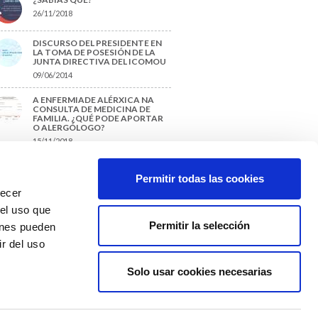
26/11/2018
DISCURSO DEL PRESIDENTE EN
LA TOMA DE POSESIÓN DE LA
JUNTA DIRECTIVA DEL ICOMOU
09/06/2014
A ENFERMIADE ALÉRXICA NA
CONSULTA DE MEDICINA DE
FAMILIA. ¿QUÉ PODE APORTAR
O ALERGÓLOGO?
15/11/2018
¿CÓMO PREPARAR UNA TESIS O
UN TRABAJO FIN DE GRADO?
Permitir todas las cookies
29/11/2017
recer
 el uso que
Permitir la selección
ienes pueden
r del uso
Solo usar cookies necesarias
Colexio Médicos
Ourense