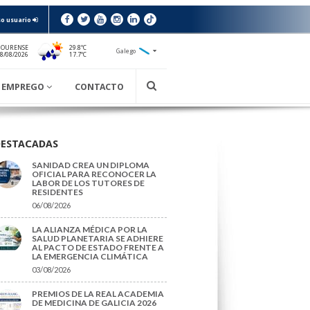
o usuario
 OURENSE
29.8ºC
Galego
17.7ºC
08/08/2026
EMPREGO
CONTACTO
DESTACADAS
SANIDAD CREA UN DIPLOMA
OFICIAL PARA RECONOCER LA
LABOR DE LOS TUTORES DE
RESIDENTES
06/08/2026
LA ALIANZA MÉDICA POR LA
SALUD PLANETARIA SE ADHIERE
AL PACTO DE ESTADO FRENTE A
LA EMERGENCIA CLIMÁTICA
03/08/2026
PREMIOS DE LA REAL ACADEMIA
DE MEDICINA DE GALICIA 2026