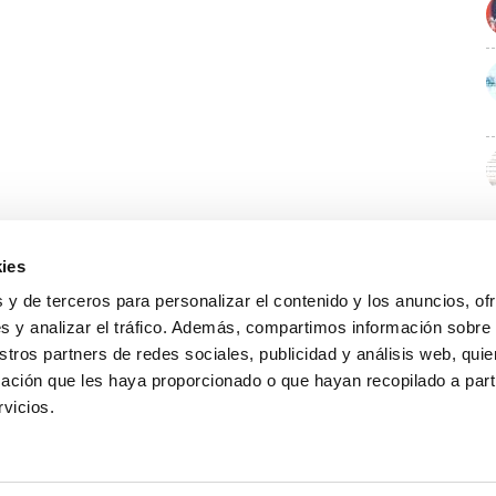
ies
 y de terceros para personalizar el contenido y los anuncios, of
s y analizar el tráfico. Además, compartimos información sobre
stros partners de redes sociales, publicidad y análisis web, qu
ación que les haya proporcionado o que hayan recopilado a parti
rvicios.
GUÍA WEB
DATOS DE CONTACTO
O Colexio
Aviso legal
Rúa Juan XXIII, 19 · 32003 Ourense
Noticias
Política de cookies
988 21 05 93