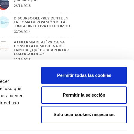
26/11/2018
DISCURSO DEL PRESIDENTE EN
LA TOMA DE POSESIÓN DE LA
JUNTA DIRECTIVA DEL ICOMOU
09/06/2014
A ENFERMIADE ALÉRXICA NA
CONSULTA DE MEDICINA DE
FAMILIA. ¿QUÉ PODE APORTAR
O ALERGÓLOGO?
15/11/2018
¿CÓMO PREPARAR UNA TESIS O
UN TRABAJO FIN DE GRADO?
Permitir todas las cookies
29/11/2017
recer
 el uso que
Permitir la selección
ienes pueden
r del uso
Solo usar cookies necesarias
Colexio Médicos
Ourense