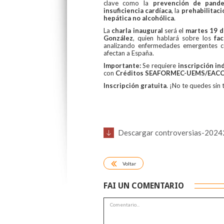
clave como la
prevención de pand
insuficiencia cardíaca
, la
prehabilitaci
hepática no alcohólica
.
La
charla inaugural
será el
martes 19 d
González
, quien hablará sobre los
fa
analizando enfermedades emergentes 
afectan a España.
Importante:
Se requiere
inscripción in
con
Créditos SEAFORMEC-UEMS/EACCME
Inscripción gratuita
. ¡No te quedes sin 
Descargar controversias-2024
Voltar
FAI UN COMENTARIO