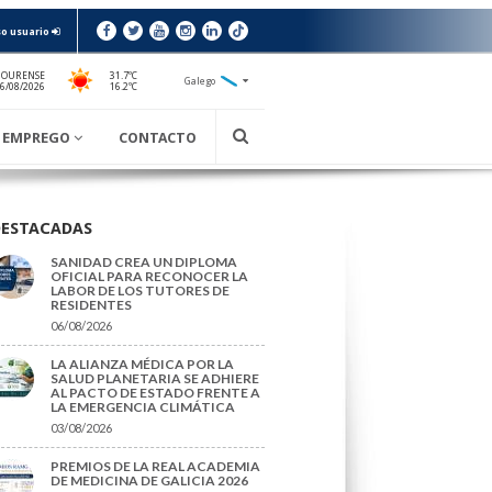
o usuario
 OURENSE
31.7ºC
Galego
16.2ºC
06/08/2026
EMPREGO
CONTACTO
DESTACADAS
SANIDAD CREA UN DIPLOMA
OFICIAL PARA RECONOCER LA
LABOR DE LOS TUTORES DE
RESIDENTES
06/08/2026
LA ALIANZA MÉDICA POR LA
SALUD PLANETARIA SE ADHIERE
AL PACTO DE ESTADO FRENTE A
LA EMERGENCIA CLIMÁTICA
03/08/2026
PREMIOS DE LA REAL ACADEMIA
DE MEDICINA DE GALICIA 2026