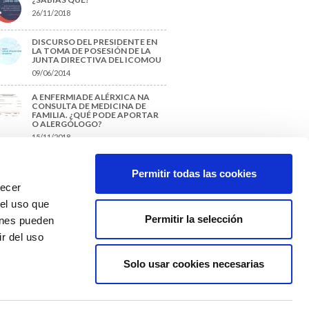
26/11/2018
DISCURSO DEL PRESIDENTE EN
LA TOMA DE POSESIÓN DE LA
JUNTA DIRECTIVA DEL ICOMOU
09/06/2014
A ENFERMIADE ALÉRXICA NA
CONSULTA DE MEDICINA DE
FAMILIA. ¿QUÉ PODE APORTAR
O ALERGÓLOGO?
15/11/2018
¿CÓMO PREPARAR UNA TESIS O
UN TRABAJO FIN DE GRADO?
Permitir todas las cookies
29/11/2017
recer
 el uso que
Permitir la selección
ienes pueden
r del uso
Solo usar cookies necesarias
Colexio Médicos
Ourense