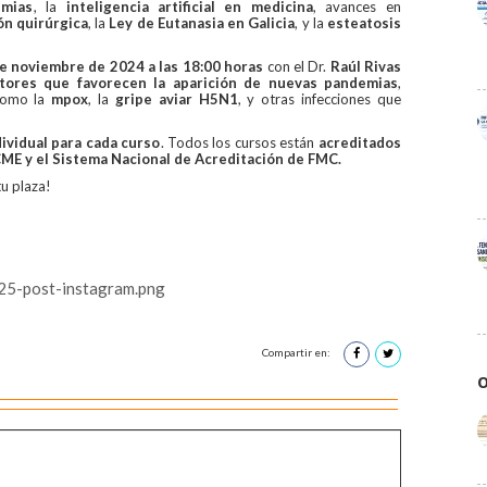
emias
, la
inteligencia artificial en medicina
, avances en
ón quirúrgica
, la
Ley de Eutanasia en Galicia
, y la
esteatosis
e noviembre de 2024 a las 18:00 horas
con el Dr.
Raúl Rivas
ctores que favorecen la aparición de nuevas pandemias
,
como la
mpox
, la
gripe aviar H5N1
, y otras infecciones que
dividual para cada curso
. Todos los cursos están
acreditados
 y el Sistema Nacional de Acreditación de FMC.
tu plaza!
25-post-instagram.png
Compartir en:
O