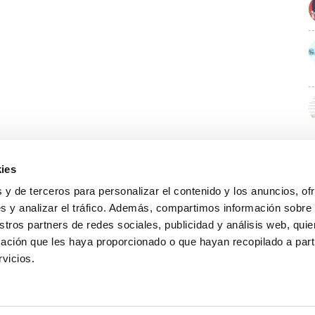
ies
 y de terceros para personalizar el contenido y los anuncios, of
s y analizar el tráfico. Además, compartimos información sobre
stros partners de redes sociales, publicidad y análisis web, qu
ación que les haya proporcionado o que hayan recopilado a parti
rvicios.
GUÍA WEB
DATOS DE CONTACTO
O Colexio
Aviso legal
Rúa Juan XXIII, 19 · 32003 Ourense
Noticias
Política de cookies
988 21 05 93