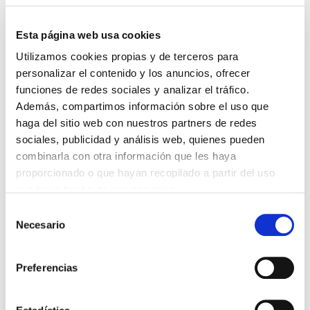
Esta página web usa cookies
Utilizamos cookies propias y de terceros para
DESTACADAS
personalizar el contenido y los anuncios, ofrecer
SANIDAD CREA UN DIPLOMA OFICIAL PARA RECONOCER LA
LABOR DE LOS TUTORES DE RESIDENTES
funciones de redes sociales y analizar el tráfico.
06/08/2026
Además, compartimos información sobre el uso que
haga del sitio web con nuestros partners de redes
LA ALIANZA MÉDICA POR LA SALUD PLANETARIA SE ADHIERE
AL PACTO DE ESTADO FRENTE A LA EMERGENCIA CLIMÁTICA
sociales, publicidad y análisis web, quienes pueden
03/08/2026
combinarla con otra información que les haya
PREMIOS DE LA REAL ACADEMIA DE MEDICINA DE GALICIA
proporcionado o que hayan recopilado a partir del uso
2026
que haya hecho de sus servicios.
31/07/2026
Selección
CARTA DEL PRESIDENTE DE MUTUAL MÉDICA SOBRE LA
Necesario
de
REFORMA DE LAS MUTUALIDADES ALTERNATIVAS Y LA
PASARELA AL RETA
consentimiento
28/07/2026
Preferencias
EL COLEGIO MÉDICO DE OURENSE CONVOCA EL I CERTAMEN
DE CASOS CLÍNICOS PARA MÉDICOS INTERNOS RESIDENTES
(MIR)
22/07/2026