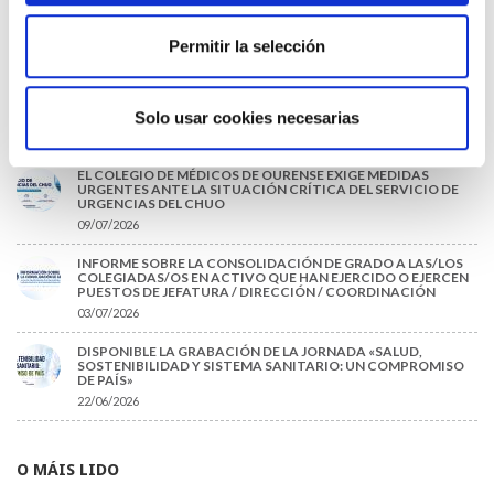
TRÁFICO SUPRIME LAS EXENCIONES MÉDICAS PARA EL USO
DEL CASCO Y DEL CINTURÓN DE SEGURIDAD
Permitir la selección
13/07/2026
EL AUMENTO DE PRIMAS A MUFACE NO MEJORA LAS
CONDICIONES DE LOS MÉDICOS QUE ATIENDEN A
MUTUALISTAS
Solo usar cookies necesarias
09/07/2026
EL COLEGIO DE MÉDICOS DE OURENSE EXIGE MEDIDAS
URGENTES ANTE LA SITUACIÓN CRÍTICA DEL SERVICIO DE
URGENCIAS DEL CHUO
09/07/2026
INFORME SOBRE LA CONSOLIDACIÓN DE GRADO A LAS/LOS
COLEGIADAS/OS EN ACTIVO QUE HAN EJERCIDO O EJERCEN
PUESTOS DE JEFATURA / DIRECCIÓN / COORDINACIÓN
03/07/2026
DISPONIBLE LA GRABACIÓN DE LA JORNADA «SALUD,
SOSTENIBILIDAD Y SISTEMA SANITARIO: UN COMPROMISO
DE PAÍS»
22/06/2026
O MÁIS LIDO