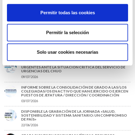
(MIR)
22/07/2026
Permitir todas las cookies
TRÁFICO SUPRIME LAS EXENCIONES MÉDICAS PARA EL USO
DEL CASCO Y DEL CINTURÓN DE SEGURIDAD
13/07/2026
Permitir la selección
EL AUMENTO DE PRIMAS A MUFACE NO MEJORA LAS
CONDICIONES DE LOS MÉDICOS QUE ATIENDEN A
MUTUALISTAS
Solo usar cookies necesarias
09/07/2026
EL COLEGIO DE MÉDICOS DE OURENSE EXIGE MEDIDAS
URGENTES ANTE LA SITUACIÓN CRÍTICA DEL SERVICIO DE
URGENCIAS DEL CHUO
09/07/2026
INFORME SOBRE LA CONSOLIDACIÓN DE GRADO A LAS/LOS
COLEGIADAS/OS EN ACTIVO QUE HAN EJERCIDO O EJERCEN
PUESTOS DE JEFATURA / DIRECCIÓN / COORDINACIÓN
03/07/2026
DISPONIBLE LA GRABACIÓN DE LA JORNADA «SALUD,
SOSTENIBILIDAD Y SISTEMA SANITARIO: UN COMPROMISO
DE PAÍS»
22/06/2026