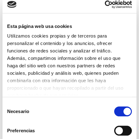
Lin e acepto a
Política de privacidade
*
Esta página web usa cookies
Utilizamos cookies propias y de terceros para
personalizar el contenido y los anuncios, ofrecer
DESTACADAS
funciones de redes sociales y analizar el tráfico.
SANIDAD CREA UN DIPLOMA OFICIAL PARA RECONOCER LA
Además, compartimos información sobre el uso que
LABOR DE LOS TUTORES DE RESIDENTES
haga del sitio web con nuestros partners de redes
06/08/2026
sociales, publicidad y análisis web, quienes pueden
LA ALIANZA MÉDICA POR LA SALUD PLANETARIA SE ADHIERE
combinarla con otra información que les haya
AL PACTO DE ESTADO FRENTE A LA EMERGENCIA CLIMÁTICA
03/08/2026
proporcionado o que hayan recopilado a partir del uso
que haya hecho de sus servicios.
PREMIOS DE LA REAL ACADEMIA DE MEDICINA DE GALICIA
2026
Selección
31/07/2026
Necesario
de
CARTA DEL PRESIDENTE DE MUTUAL MÉDICA SOBRE LA
consentimiento
REFORMA DE LAS MUTUALIDADES ALTERNATIVAS Y LA
PASARELA AL RETA
Preferencias
28/07/2026