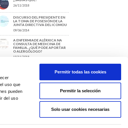
26/11/2018
DISCURSO DEL PRESIDENTE EN
LA TOMA DE POSESIÓN DE LA
JUNTA DIRECTIVA DEL ICOMOU
09/06/2014
A ENFERMIADE ALÉRXICA NA
CONSULTA DE MEDICINA DE
FAMILIA. ¿QUÉ PODE APORTAR
O ALERGÓLOGO?
15/11/2018
¿CÓMO PREPARAR UNA TESIS O
UN TRABAJO FIN DE GRADO?
Permitir todas las cookies
29/11/2017
recer
 el uso que
Permitir la selección
ienes pueden
r del uso
Solo usar cookies necesarias
Colexio Médicos
Ourense