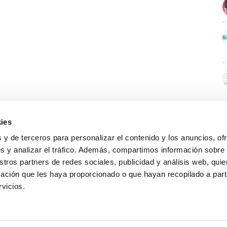
ies
 y de terceros para personalizar el contenido y los anuncios, of
s y analizar el tráfico. Además, compartimos información sobre
stros partners de redes sociales, publicidad y análisis web, qu
ación que les haya proporcionado o que hayan recopilado a parti
rvicios.
GUÍA WEB
DATOS DE CONTACTO
O Colexio
Aviso legal
Rúa Juan XXIII, 19 · 32003 Ourense
Noticias
Política de cookies
988 21 05 93