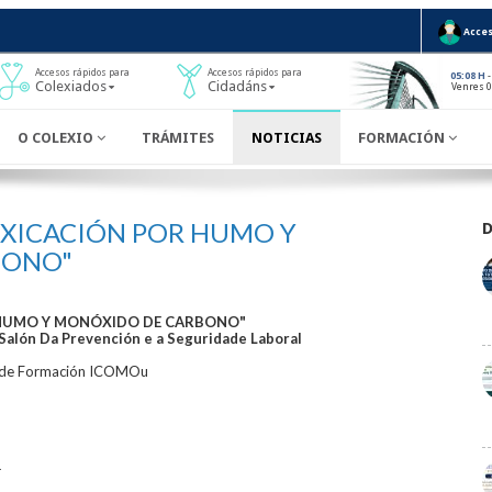
Acces
Accesos rápidos para
Accesos rápidos para
-
05:08 H
Colexiados
Cidadáns
Venres 0
O COLEXIO
TRÁMITES
NOTICIAS
FORMACIÓN
OXICACIÓN POR HUMO Y
BONO"
 HUMO Y MONÓXIDO DE CARBONO"
Salón Da Prevención e a Seguridade Laboral
s de Formación ICOMOu
1