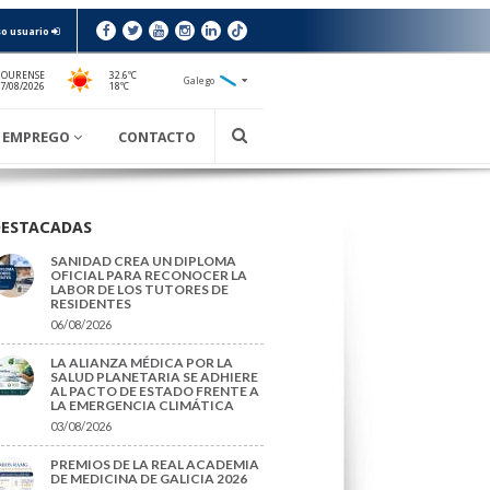
o usuario
 OURENSE
32.6ºC
Galego
18ºC
7/08/2026
EMPREGO
CONTACTO
DESTACADAS
SANIDAD CREA UN DIPLOMA
OFICIAL PARA RECONOCER LA
LABOR DE LOS TUTORES DE
RESIDENTES
06/08/2026
LA ALIANZA MÉDICA POR LA
SALUD PLANETARIA SE ADHIERE
AL PACTO DE ESTADO FRENTE A
LA EMERGENCIA CLIMÁTICA
03/08/2026
PREMIOS DE LA REAL ACADEMIA
DE MEDICINA DE GALICIA 2026