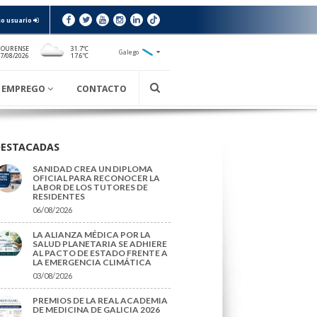
o usuario
 OURENSE
31.7ºC
Galego
17.6ºC
7/08/2026
EMPREGO
CONTACTO
DESTACADAS
SANIDAD CREA UN DIPLOMA
OFICIAL PARA RECONOCER LA
LABOR DE LOS TUTORES DE
RESIDENTES
06/08/2026
LA ALIANZA MÉDICA POR LA
SALUD PLANETARIA SE ADHIERE
AL PACTO DE ESTADO FRENTE A
LA EMERGENCIA CLIMÁTICA
03/08/2026
PREMIOS DE LA REAL ACADEMIA
DE MEDICINA DE GALICIA 2026