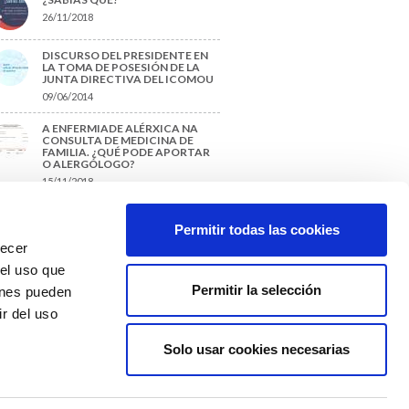
26/11/2018
DISCURSO DEL PRESIDENTE EN
LA TOMA DE POSESIÓN DE LA
JUNTA DIRECTIVA DEL ICOMOU
09/06/2014
A ENFERMIADE ALÉRXICA NA
CONSULTA DE MEDICINA DE
FAMILIA. ¿QUÉ PODE APORTAR
O ALERGÓLOGO?
15/11/2018
¿CÓMO PREPARAR UNA TESIS O
UN TRABAJO FIN DE GRADO?
Permitir todas las cookies
29/11/2017
recer
 el uso que
Permitir la selección
ienes pueden
r del uso
Solo usar cookies necesarias
Colexio Médicos
Ourense