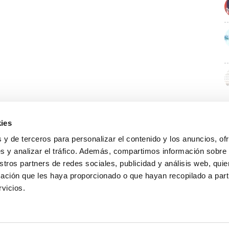
ies
 y de terceros para personalizar el contenido y los anuncios, of
s y analizar el tráfico. Además, compartimos información sobre
stros partners de redes sociales, publicidad y análisis web, qu
ación que les haya proporcionado o que hayan recopilado a parti
rvicios.
GUÍA WEB
DATOS DE CONTACTO
O Colexio
Aviso legal
Rúa Juan XXIII, 19 · 32003 Ourense
Noticias
Política de cookies
988 21 05 93