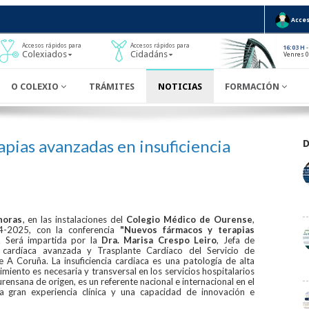
Acces
Accesos rápidos para
Accesos rápidos para
-
16:03 H
Colexiados
Cidadáns
Venres 0
O COLEXIO
TRÁMITES
NOTICIAS
FORMACIÓN
pias avanzadas en insuficiencia
horas
, en las instalaciones del
Colegio Médico de Ourense
,
4-2025, con la conferencia
"Nuevos fármacos y terapias
. Será impartida por la
Dra. Marisa Crespo Leiro
, Jefa de
a cardíaca avanzada y Trasplante Cardíaco del Servicio de
e A Coruña. La insuficiencia cardiaca es una patología de alta
imiento es necesaria y transversal en los servicios hospitalarios
rensana de origen, es un referente nacional e internacional en el
 gran experiencia clínica y una capacidad de innovación e