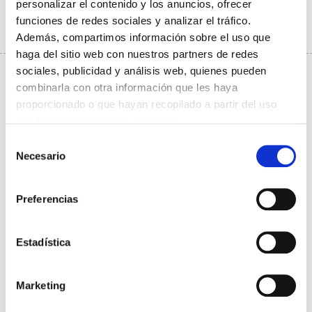
personalizar el contenido y los anuncios, ofrecer
Formativo
30/10/2025
funciones de redes sociales y analizar el tráfico.
Ler máis
Además, compartimos información sobre el uso que
haga del sitio web con nuestros partners de redes
sociales, publicidad y análisis web, quienes pueden
combinarla con otra información que les haya
proporcionado o que hayan recopilado a partir del uso
que haya hecho de sus servicios.
Selección
Necesario
de
consentimiento
Preferencias
Estadística
🎬 CLAUSURA DEL X CICLO DE CINE Y MEDICINA
Marketing