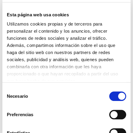
Esta página web usa cookies
DESTACADAS
Utilizamos cookies propias y de terceros para
LA ALIANZA MÉDICA POR LA SALUD PLANETARIA SE ADHIERE
personalizar el contenido y los anuncios, ofrecer
AL PACTO DE ESTADO FRENTE A LA EMERGENCIA CLIMÁTICA
funciones de redes sociales y analizar el tráfico.
03/08/2026
Además, compartimos información sobre el uso que
PREMIOS DE LA REAL ACADEMIA DE MEDICINA DE GALICIA
haga del sitio web con nuestros partners de redes
2026
31/07/2026
sociales, publicidad y análisis web, quienes pueden
combinarla con otra información que les haya
CARTA DEL PRESIDENTE DE MUTUAL MÉDICA SOBRE LA
REFORMA DE LAS MUTUALIDADES ALTERNATIVAS Y LA
proporcionado o que hayan recopilado a partir del uso
PASARELA AL RETA
que haya hecho de sus servicios.
28/07/2026
Selección
EL COLEGIO MÉDICO DE OURENSE CONVOCA EL I CERTAMEN
Necesario
DE CASOS CLÍNICOS PARA MÉDICOS INTERNOS RESIDENTES
de
(MIR)
consentimiento
22/07/2026
Preferencias
TRÁFICO SUPRIME LAS EXENCIONES MÉDICAS PARA EL USO
DEL CASCO Y DEL CINTURÓN DE SEGURIDAD
13/07/2026
Estadística