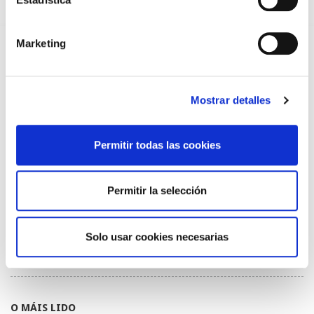
EL AUMENTO DE PRIMAS A MUFACE NO MEJORA LAS
CONDICIONES DE LOS MÉDICOS QUE ATIENDEN A
MUTUALISTAS
09/07/2026
Marketing
EL COLEGIO DE MÉDICOS DE OURENSE EXIGE MEDIDAS
URGENTES ANTE LA SITUACIÓN CRÍTICA DEL SERVICIO DE
URGENCIAS DEL CHUO
09/07/2026
Mostrar detalles
INFORME SOBRE LA CONSOLIDACIÓN DE GRADO A LAS/LOS
COLEGIADAS/OS EN ACTIVO QUE HAN EJERCIDO O EJERCEN
PUESTOS DE JEFATURA / DIRECCIÓN / COORDINACIÓN
Permitir todas las cookies
03/07/2026
DISPONIBLE LA GRABACIÓN DE LA JORNADA «SALUD,
SOSTENIBILIDAD Y SISTEMA SANITARIO: UN COMPROMISO
Permitir la selección
DE PAÍS»
22/06/2026
GRABACIONES EN CONSULTAS MÉDICAS: RECURSOS
Solo usar cookies necesarias
INFORMATIVOS Y CARTELERÍA PARA PROFESIONALES
MÉDICOS
06/05/2026
O MÁIS LIDO