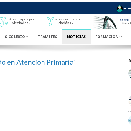
Acces
Accesos rápidos para
Accesos rápidos para
-
05:12 H
Colexiados
Cidadáns
Xoves 
O COLEXIO
TRÁMITES
NOTICIAS
FORMACIÓN
o en Atención Primaria"