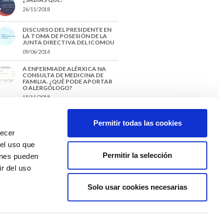
26/11/2018
DISCURSO DEL PRESIDENTE EN
LA TOMA DE POSESIÓN DE LA
JUNTA DIRECTIVA DEL ICOMOU
09/06/2014
A ENFERMIADE ALÉRXICA NA
CONSULTA DE MEDICINA DE
FAMILIA. ¿QUÉ PODE APORTAR
O ALERGÓLOGO?
15/11/2018
¿CÓMO PREPARAR UNA TESIS O
UN TRABAJO FIN DE GRADO?
Permitir todas las cookies
29/11/2017
recer
 el uso que
Permitir la selección
ienes pueden
r del uso
Solo usar cookies necesarias
Colexio Médicos
Ourense