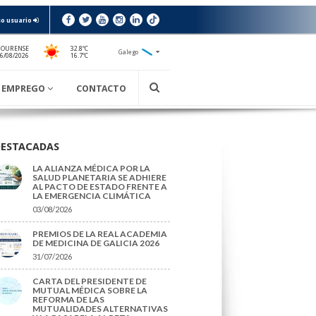
o usuario
 OURENSE
32.8ºC
Galego
16.7ºC
06/08/2026
EMPREGO
CONTACTO
DESTACADAS
LA ALIANZA MÉDICA POR LA
SALUD PLANETARIA SE ADHIERE
AL PACTO DE ESTADO FRENTE A
LA EMERGENCIA CLIMÁTICA
03/08/2026
PREMIOS DE LA REAL ACADEMIA
DE MEDICINA DE GALICIA 2026
31/07/2026
CARTA DEL PRESIDENTE DE
MUTUAL MÉDICA SOBRE LA
REFORMA DE LAS
MUTUALIDADES ALTERNATIVAS