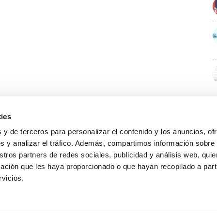
ies
 y de terceros para personalizar el contenido y los anuncios, of
s y analizar el tráfico. Además, compartimos información sobre
stros partners de redes sociales, publicidad y análisis web, qu
ación que les haya proporcionado o que hayan recopilado a parti
rvicios.
GUÍA WEB
DATOS DE CONTACTO
O Colexio
Aviso legal
Rúa Juan XXIII, 19 · 32003 Ourense
Noticias
Política de cookies
988 21 05 93