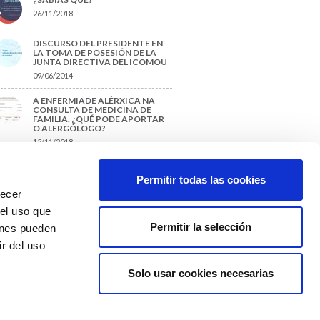
26/11/2018
DISCURSO DEL PRESIDENTE EN
LA TOMA DE POSESIÓN DE LA
JUNTA DIRECTIVA DEL ICOMOU
09/06/2014
A ENFERMIADE ALÉRXICA NA
CONSULTA DE MEDICINA DE
FAMILIA. ¿QUÉ PODE APORTAR
O ALERGÓLOGO?
15/11/2018
¿CÓMO PREPARAR UNA TESIS O
UN TRABAJO FIN DE GRADO?
Permitir todas las cookies
29/11/2017
recer
 el uso que
Permitir la selección
ienes pueden
r del uso
Solo usar cookies necesarias
Colexio Médicos
Ourense