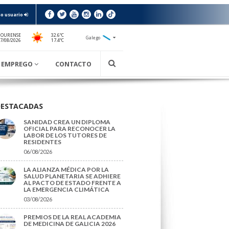
o usuario
 OURENSE
32.6ºC
Galego
17.4ºC
7/08/2026
EMPREGO
CONTACTO
DESTACADAS
SANIDAD CREA UN DIPLOMA
OFICIAL PARA RECONOCER LA
LABOR DE LOS TUTORES DE
RESIDENTES
06/08/2026
LA ALIANZA MÉDICA POR LA
SALUD PLANETARIA SE ADHIERE
AL PACTO DE ESTADO FRENTE A
LA EMERGENCIA CLIMÁTICA
03/08/2026
PREMIOS DE LA REAL ACADEMIA
DE MEDICINA DE GALICIA 2026