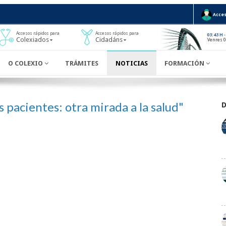
Acces
Accesos rápidos para
Accesos rápidos para
-
03:43 H
Colexiados
Cidadáns
Venres 0
O COLEXIO
TRÁMITES
NOTICIAS
FORMACIÓN
 pacientes: otra mirada a la salud"