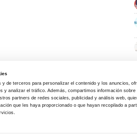
ies
 y de terceros para personalizar el contenido y los anuncios, of
s y analizar el tráfico. Además, compartimos información sobre
stros partners de redes sociales, publicidad y análisis web, qu
ación que les haya proporcionado o que hayan recopilado a parti
rvicios.
GUÍA WEB
DATOS DE CONTACTO
O Colexio
Aviso legal
Rúa Juan XXIII, 19 · 32003 Ourense
Noticias
Política de cookies
988 21 05 93